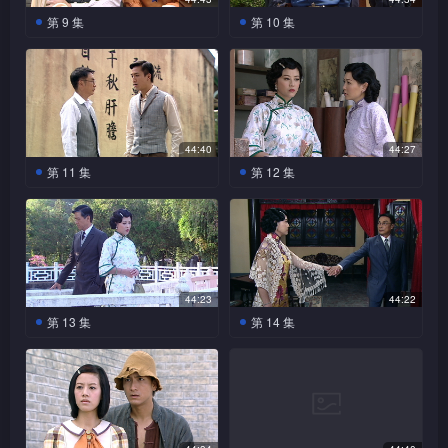
国觅得记者工作，却遭父亲介
士官学校不满蔡锷收贿而
蔡锷见世凯为私心而不接
回女儿的头绪…… 
却认为他杞人忧天。凤云收到
席以报答他救命之思。轩龙随
云回到山东故乡向兄长说明来
不敢刊登，但报馆记者却愿协
了解儿子的训练情况，却听到
云回乡取回款项退还给轩龙。
恐蔡锷拥兵自重，或从中取利，遂吩咐逆天协助蔡锷。逆天
第 9 集
第 10 集
留下任国，更在学校静坐抗
入…… 
纳劝告，世凯不肯让国璋出
家人来信需要钱解困；轩龙以
任国出席却喝至酩酊大醉，更
意，岂料其兄与兄嫂竟反面不
助把消息传出，任国感动不
同学讥笑任国无心锻炼体能而
蔡锷为打探日本人的行动，决
菁儿回到平民区与众人聚
凤云为蔡锷而失魂落魄，
议。蔡锷接获电报后心下一
兵，逆天暗中担心。正当世凯
深知世凯想阻挠蔡锷创校，便故意把原先答应拨给北洋三杰
为凤云是蔡锷的知己情人，特
把行贿蔡锷一事向铭锋说出；
认人；他们把凤云赶出家门，
已。日本侵华消息被传开，世
不高兴。蔡锷见轩龙以强权迫
定到山东一行；任国通知菁儿
旧，更不停诉说感读书辛苦；
蔡锷更传达口讯表明自己是有
沉，得知世凯将会以此事打压
应付传媒之际，真的接获日本
带巨款向凤云示好。凤云看见
逆天得知此事后向世凯献策，
更说把她视为一个耻辱。凤云
凯气愤不已，逆天提议先接触
任国，终明白任国为何抗拒当
其义父母被捉，两人立即赶往
的军备交给蔡锷，有心挑起纷争。那知蔡锷看穿逆天，一方
任国见菁儿强记不来，竟把英
家室之人，不能接受凤云之爱
自己以达政治目的。任国遭同
侵占青岛之消息……蔡锷与凤
巨款无不心动……
指可借此事打击蔡锷。 
伤心不已，竟欲轻生。
日本领事了解情况。 
军。蔡锷以循序渐进方式向任
参谋长家中救人。逆天发现府
文字母与功夫结合一起，助她
意。三杰各自派人找蔡锷讨论
学针对，得悉此事后回家质问
云赶回北京途中，发现所乘之
面将各北洋三杰派来的子弟兵全数录取，令北洋三杰对蔡锷
国灌输正确的信念，令他重新
中有人潜入，竟以枪打伤菁
联想记忆。凤云大肆铺张告别
蔡锷与凤云在回京途中，
出兵一事，蔡锷均以患病为由
蔡锷义愤填胸，向各士官
父亲，父子起冲突更以枪口相
火车被装了炸弹；两人遇上大
振作自发锻炼体能。世凯得知
儿，任国急忙带她前往医院救
取得军备一事无话可说，另方面却利用凤云和媒体，把士官
无意中得知日本打算入侵青
欢场的除牌仪式，欲孤注一掷
学员严词训示，要各人尽力保
不与他们见面，表明不欲介入
对。蔡锷寄回电报，各人终得
爆炸，蔡锷与凤云在混乱中再
44:40
44:27
启超到达京城，特意邀请他出
凤云不甘心与蔡锷曾历生
治。铭锋在花园发现菁儿留下
世凯再找蔡锷商量，蔡锷
岛，于是立即发电报通知世
让蔡锷知晓自己心意；另一方
卫国土。凤云与蔡锷相处日
世凯与三人间的争斗。任国助
知是凤云收贿。任国怕连累蔡
相遇，两人仿如隔世遂真情流
训练学校收生私相受授一事炒得火热，蔡锷再「迫于无奈」
第 11 集
第 12 集
任内阁成员……
死，而他竟对自己的情意无动
再向他施压，世凯觉骑虎难
的玉珮，逆天看后大为愕然。 
凯；但世凯以为蔡锷想借此转
面，蔡锷正为训练士官与日本
久，不能掩饰对他的感情；丽
蔡锷向三杰说出解决送信之
锷想退学，但蔡锷吩咐不能批
露。世凯为免民心动荡，竟向
蔡锷看见妻儿及同僚均遭
思婷遍寻蔡锷不果，看见
于衷；洪震因操练而受伤，任
下，同意向日本宣战。蔡锷见
重新收生，乘机革走北洋三杰的纨绔子弟兵。
移视线，故刻意漠视此事。蔡
军对抗而努力。洪震代姐姐邀
媚劝凤云不应对蔡锷痴心，但
事，三杰均不约而同以生病为
准；任国终明白蔡锷是忠义之
传媒撒谎，更指早已派蔡锷处
世凯胁持作人质，只有无奈弃
丈夫安全回家终舒一口气；可
国陪他回云吉班休息，凤云乘
形势危急向军校学员演讲，要
锷知世凯因私心而不信任自
请蔡锷赴宴；凤云向蔡锷坦白
凤云泥足深陷，更想为蔡锷而
由推却世凯。 
人，对他完全改观。德国突然
理此事；蔡锷得知后为顾全大
械投降。世凯以众人安全作交
惜蔡锷因为救思婷等人而被指
机向任国打探蔡锷之心意，终
他们准备作战。蔡锷觉任国是
己，惟有另谋对策。
爱意，而他却不留下一言离
除牌不再接待客人。
凤云始才明白蔡锷所做一切皆为大局，并不是有意针对
向世凯归还青岛，逆天担心德
局，亦只有替世凯隐瞒。 
换条件，要求蔡锷公开支持自
责，开始对妻子日渐生厌，但
明白他是为军校之事操心。世
可造之才，决留他在自己身边
去。 
国另有所图，另一方面，世凯
己与日本人签署条款。思婷自
任国陪菁儿探望义父母，
思婷却未意识到丈夫的心已倾
蔡锷查知世凯与日本人私
自己和云吉班老板娘丽媚之弟洪震，惟此时洪震已因失意而
凯收到日本人提出的「二十一
加以培育；天霸等人看出菁儿
仍察觉不到日本对中国的野
被逆天看见众人教任国玩估石
觉误信世凯之诡计，为连累丈
下有协议，会签下条约以交换
向凤云。蔡锷得知凤云要到上
条款」，特请来北洋三杰与蔡
喜欢上任国，特意代她向任国
44:23
44:22
远行。凤云用尽方法，最终成功让洪震赶得及在限期前回来
心。 
凤云无意中得知是蔡锷以
作霖代世凯向北洋三杰试
头游戏，因此灵机一触。世凯
夫而道歉，但蔡锷却对她冷淡
助世凯称帝推翻共和政府；凤
海生活，竟不顾一切走到火车
锷一同商议；蔡锷坚决反对签
坦白，但任国知自己将上沙场
第 13 集
第 14 集
钱收买其兄长，他才会到京城
探口风，更游说三人支持世凯
找北洋三杰送密函给日本领
非常。蔡锷不肯助纣为虐只得
云与蔡锷见面，蔡锷误以为她
站要求凤云留下；凤云被蔡锷
面试。凤云慧黠的一面，令蔡锷对她多添几分欣赏，并因凤
署条约，更交出与日本人作战
生死未卜，只有向菁儿坦言不
轩龙见蔡锷开办的军校被
菁儿得知任国的计划后，
求自己原谅。当凤云知蔡锷欲
称帝；但三人为怕左右做人难
事，蔡锷明白世凯想借三杰而
终日借酒浇愁，逆天劝他应接
将到上海，送上洋服给她作礼
感动，决定留在他身边。作霖
的计划书。三杰认为没有胜算
喜欢她。凤云兄长患病被妻子
世凯解散，立刻替儿子安排加
与众义父母均愿意协助任国盗
云的仗义而认定她是女中豪杰。凤云对蔡锷的敌意亦减退了
安排她到上海居住，认为他此
不愿与作霖细谈。作霖在云吉
立于不败之地，决定与三杰密
受世凯提议，以免身边人受到
物，令凤云大感心痛。蔡锷得
知世凯有意称帝，特在世凯前
而不欲开战，世凯亦借词推辞
离弃，遂到北京求妹妹原谅，
入段祺瑞之军队继续当军，但
取铭锋的密件；菁儿借温书为
举是因为讨厌自己。凤云大骂
班遇上凤云为蔡锷弹奏，竟对
谈……
伤害。
知世凯将签条约，决心私下联
奉承一番，更表态支持。
不少。
对抗日本的要求。启超知世凯
更请凤云到上海生活。日本领
任国见北洋军人军纪松散而不
名轻易抄写了铭锋的密件。蔡
蔡锷一顿，但当看见他沮丧落
蔡锷出言侮辱，蔡锷按捺不住
络南方军向日本宣战……
私心极重，劝蔡锷离开北京，
事再三迫世凯签下条约，启超
愿加入，轩龙为之气结。北京
洪震不愿追随蔡锷而选择
锷无意中看见逆天对凤云纠
蔡锷与凤云的风流事四处
泊之情况，又不忍舍他而去。
出手打伤作霖。思婷见蔡锷多
但蔡锷认为可向世凯加压令他
明白世凯反复不定，而蔡锷更
世凯为蔡锷成功取得军火并开办军校而怪罪逆天。逆天
与南方军队会合，任国努力劝
因恢复帝制之事闹得热哄哄，
传扬，但思婷仍相信丈夫。思
缠，心中暗暗提防两人。凤云