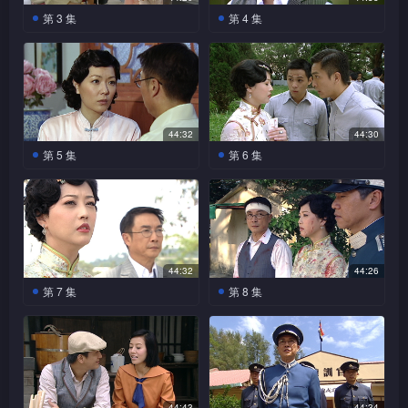
蔡锷在火车上惊见妻子白
轩龙到云吉班要人，陈指
大批人马包围都督府，不惜以
坐在厢房另一边的蔡锷听见。
吹，因而心生怨恨并在大庭广众咒骂蔡锷。蔡锷明知逆天设
第 3 集
第 4 集
思婷，原来思婷从他特意抽时
蔡锷将要在丽媚处宴请北洋三
死相谏，意图阻止蔡锷入京，
丽媚劝凤云找三杰助「云吉
蔡锷见三杰的子弟兵态度
任国不想考试，更要求蔡
间为儿子修单车等琐事，猜测
杰，令轩龙不能对付云吉班。
宴旨在要他在北洋三杰面前屈服，逐利用凤云对他的敌意，
后经他的一番训示，众人才恍
班」及艳红度过难关，但凤云
散漫不予取录；北洋三杰宴请
锷评他不合格。蔡锷听取任国
蔡锷往见世凯实属吉凶难料，
蔡锷为向北洋三杰示好以降低
然他已有周详的部署。 
心高气傲不肯低头。 
让北洋三杰消气，同时免自身的名节受损。
蔡锷，更在席上暗示如不取录
的原委后，以激将法硬取录了
决定一同前往。思婷因当年阻
他们的戒心，不惜以言语捉弄
众子弟兵将有恶果，凤云看见
任国。任国被编入伍后，竟对
碍了蔡锷的起义，虽然救了丈
凤云，令凤云沉不住气以酒泼
蔡锷被三杰威胁仍不退让，开
蔡锷往见世凯和北洋三
蔡锷说将大闹军营。任国在营
蔡锷与世凯见面，提出建
蔡锷当众覆述凤云对他的咒骂，凤云恼羞成怒，不禁对
夫一命，却令他抱憾终生，故
向自己身上。三杰见此，认为
杰，逆天则带来行刺不成的晓
始欣赏他。凤云以为凭美色就
立士官训练学校，世凯一口答
房不与人为伍只顾看书，众人
此行没有对蔡锷的决定加以阻
蔡锷亦是一丘之貉而大乐，但
44:32
44:30
蔡锷发难。北洋三杰为免跟凤云这妓女一般见识有失身分，
逆天以军火之事挑拨三杰
各人训练期间，任国故意
刚，陷蔡锷于不义。北洋三杰
可哄蔡锷让丽媚的弟弟洪震进
应；丽媚之弟洪震得悉此事，
得知他是轩龙儿子亦不愿理会
挠，反而以行动表明和丈夫共
逆天却觉蔡锷工于心计。蔡锷
第 5 集
第 6 集
与蔡锷对抗，权衡轻重后蔡锷
与蔡锷作对；蔡锷使计分化任
乘机数落蔡锷对世凯的异心，
入军校，但蔡锷强调以考试成
不惜赶回京投考。蔡锷向逆天
他，但洪震却视他为朋友。 
不但否定凤云对蔡锷的贬斥，更要凤云上房侍奉一众大兵作
同进退。云吉班老板娘小丽
不欲三杰骚扰凤云，故意要她
丽媚见凤云赚来的钱全用
凤云找任国帮忙写信，实
只得让众子弟兵入学，但却除
国与队员间关系，令各队员不
更举枪令他身陷险境，岂料他
绩为准，令凤云气结。凤云更
要军火作训练用，逆天将三杰
媚，落力地招呼客人之际，警
侍候自己；凤云发现房中的蔡
在家人身上，劝好友趁青春找
际却是骗他写道歉信给蔡锷；
惩罚。凤云为蔡锷利用她来跟北洋三杰过招而忿忿不平。蔡
去了洪震的名字。丽媚爱弟心
满，欲合谋殴打任国泄𣸣；洪
却轻易化解，令世凯对他刮目
暗中将洪震的名字加入三杰子
预留的武器转交给他；三杰不
察总长余轩龙带来人马缉拿花
锷前后判若两人……蔡锷忧虑
个好男人照顾自己，令凤云禁
蔡锷对突然收到任国的道歉信
切，竟拿出积蓄意图行贿蔡
震劝任国向同学道歉，但任国
相看………
弟兵的名单中…… 
想蔡锷坐大，迫他接受自己的
锷扬言要亲身治罪，挟凤云上房。二人同处一室，蔡锷无不
魁艳红，台柱张凤云气定神闲
国家藉书法抒解心中愁，凤云
不住想起思婷之言。蔡锷为军
感到奇怪，但启超指任国有心
锷，但他却不为所动。凤云见
宁愿被打也不肯低头。任国成
子弟兵入学……
地以艳红正会晤军政界人物，
看蔡锷所写，明白他是个爱国
校经费之事找世凯，但发现世
轩龙一直强迫任国当军
改过是好事，令蔡锷释怀。凤
蔡锷见京城的事安顿下
轨企图，只吩咐凤云如丫环般侍候他处理公务。凤云因自觉
蔡锷表里不一让子弟兵入学，
绩没有进步，陈劝蔡锷放弃
把轩龙吓倒；轩龙扬言三天后
之人。
人，令任国对当军甚反感。蔡
凯有心刁难，只得另想办法；
来，劝思婷回乡照顾儿子；蔡
云到军校探听蔡锷口风，他的
气得找记者Robinson要他揭发
他，但蔡锷却有信心让任国成
44:32
44:26
被蔡锷玩弄，故意挑起口舌之争。二人首次角力，蔡锷只视
再到访便离去，凤云决定向副
梁启超到京城探望蔡锷，
蔡锷与任国对奕时故意让
锷让洪震再次投考，凤云立即
思婷提议举行义卖筹款，蔡决
锷知道世凯扣起了军校经费，
答案令她舒了一口气。同学们
蔡锷的恶行。原来Robinson是
材。任国在街上遇上菁儿，因
第 7 集
第 8 集
得悉了蔡锷常要与各方势力周
官江铭锋寻求协助。 
任国胜出，借机教他作战行军
通知他赶回京城。轩龙要任国
定以「义卖馒头」吸引传媒注
令他立即赶去总统府质问。思
见任国围棋了得，叫任国与蔡
凤云为个性泼辣的风尘女子，而凤云则认定蔡锷不过是世凯
蔡锷好友，因此不欲报道此
无意中阻碍了菁儿捉拿拐子
凤云被家人嫌弃情绪低
蔡锷转而向启超发电报通
旋，劝他要万事小心。启超说
之道理，令任国茅塞顿开。轩
投考士官学校，任国偷偷逃
意。世凯为拢络民心，迫于无
婷在洋服店再遇凤云，凤云从
锷对奕；蔡锷对任国说出道歉
事，但蔡锷反要他揭发自己以
贼，令菁儿忍不住教训了他一
落，幸得蔡锷出手相救更从旁
知日军侵略山东之事，任国得
身边的走狗。
日本人对中国虎视眈眈，蔡锷
龙送上银票给凤云；凤云为把
走，轩龙气得派人将儿子捉回
奈表态支持挪出军校经费。 
思婷口中得知蔡锷柔情一面；
信一事，凤云惟有向任国撒
权谋私一事。世凯被传媒质问
顿；原来菁儿小时候也是被拐
鼓励，令她再次重拾做人信
悉后主动相助。任国提议印制
指行事将更谨慎，才不会让日
蔡锷拖下水，特意买下一套新
更以枪指吓他……
看见思婷一脸幸福，凤云羡慕
谎…… 
军校收生是否黑箱作业，世凯
子贼捉走而令她与父亲失散。
心。菁儿恢复健康，逆天接女
传单作号外通知民众，希望以
本有机可乘。蔡锷邀启超到军
西服予他。蔡锷不想无故收受
蔡锷向世凯提出开办「士官训练学院」，更要求世凯将
不已。
把一切责任推至蔡锷身上，而
另一方面，逆天终找出当年把
儿回家团聚，更为父女重逢而
启超婉拒世凯邀请，更向
群众压力迫令世凯出兵。任国
逆天得知菁儿正在医院急
校作客席讲师授课，任国见启
礼物出言拒绝；蔡锷终得知凤
蔡锷亦答应重新考试收生。任
女儿捉去的拐子贼，更觅得寻
最先进军火提供给他作为授课器材。世凯表面答应，实质惟
他提出要防范日本人，但世凯
设宴会庆祝；菁儿邀请任国出
救，立即赶往与女儿相认。凤
往报馆欲登声明，编辑因怕事
超出现兴奋不已。轩龙到军校
云代他收贿款之事，气得要凤
44:43
44:34