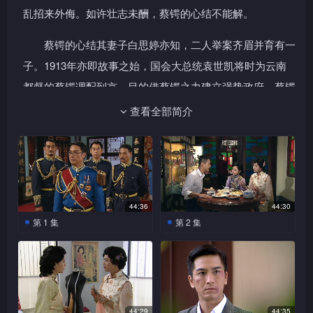
乱招来外侮。如许壮志未酬，蔡锷的心结不能解。
蔡锷的心结其妻子白思婷亦知，二人举案齐眉并育有一
子。1913年亦即故事之始，国会大总统袁世凯将时为云南
都督的蔡锷调配到京，目的借蔡锷之力建立强势政府。蔡锷
虽知世凯是野心家，但仍选择赴京协助之，除了因为大总统
查看全部简介
之命不可不从，更重要是因为综观全国，唯有世凯可以独挑
大梁。由是蔡锷进京向世凯表明效忠之心，但前提是世凯以
民为重。美其名礼贤下士，实质对蔡锷的以下犯上还以颜
色，世凯的心腹莫逆天于「云吉班」为蔡锷设宴。蔡锷跟张
44:36
44:30
凤云，正是结缘于此。
第 1 集
第 2 集
年事已高的张凤云无意中
丽媚与凤云设宴请轩龙吃
二人的关系建立于误解之上。话说蔡锷进京前「云吉
听到电台的广播，忆起昔日和
饭希望平息事件，但轩龙毫不
班」的妓女艳红得罪了警察总长余轩龙，凤云几经波折求得
爱人的种种……时间回到民国
领情，令凤云气结。丽媚与凤
初年，名将蔡锷接到北伐总督
云谈论蔡锷入京一事，凤云高
逆天将款待蔡锷之晚宴设于「云吉班」，免「云吉班」受轩
府的电报，收到大总统袁世凯
声说蔡锷入京只为巴结袁世
龙摧毁。凤云误会晚宴因为蔡锷会见世凯期间以下犯上而告
急召入京的指令。众军长带来
凯，一定非正人君子，刚巧被
44:29
44:35