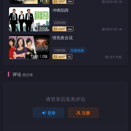
1976
2023-05-18
的日本特务已发现蔡锷的异动，为杀人灭口不惜炸火车！
冲锋陷阵
火车爆炸，死伤枕籍，蔡锷与凤云经历生死，知道彼此
2004年
同样有舍己救人的热血，情感倍增。得蔡锷帮助，凤云爱意
2004
2023-05-18
由此倾注。蔡锷并非没有察觉到凤云的心意，然而他已有家
情危夜合花
室，即使对这个女子如何欣赏与怜惜，也只能以礼相待。
1993年
无线电影
1993丨2版
蔡锷回京后，原以为还要面对军校的叛变，但那知世凯
12个月前
为掩饰自己政府的无能，竟把蔡锷「企图挽救胶州湾的举
评论
动」这个功劳扣在自己头上，为粉饰太平，还把蔡锷捧为民
抢沙发
族英雄，奉为国士。蔡锷明白这只是世凯的违心之论。
凤云自回乡一役，对蔡锷这个真英雄心生倾慕，回京之
请登录后发表评论
后宣告除牌，公告天下今后将不会再接客，以向蔡锷表明心
登录
注册
迹，她张凤云从此只属于蔡锷一人。凤云除牌的消息传来，
全城哗然，惟凤云等了日复一日，蔡锷仍没有任何表示。在