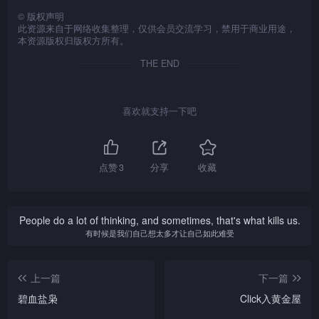
后，立即找名伶梅老板，求他
蔡锷突然在家中出现……蔡锷
露，凤云跟蔡锷进言，叫他勿因一时冲动革除学生；另一方
拒绝，思婷气得以酒瓶打伤
任国在京城起义，逆天与
而著手筹办婚事，不禁感到愕
世凯以凤云之生命要胁蔡
人；铭锋认出杀人者是任国后
一事说出。凤云感激丽媚相
阻止任国……丽媚打算结束云
在狱中，以作为要胁蔡锷之棋
救蔡锷。元洪与三杰等人看演
见洪震未有回云吉班，遂夜访
©
版权声明
他。
学生对峙弄至混乱一片；正当
锷不要出兵，但蔡锷不肯就
然。 
立即向逆天报告。逆天带同军
助，而蔡锷不欲连累他人决定
吉班而到别处生活，她更邀请
子；逆天看见世凯野心日渐浮
此资源来自于网络收集整理，仅供会员交流学习，禁用于商业用途，
面又对任国作劝勉，叫他将革命思想发扬光大。
出期间不幸中枪受伤，祺瑞等
世凯府以作试探；世凯迫蔡锷
逆天向任国开枪之时，菁儿竟
范。思婷得悉蔡锷与凤云日久
本资源版权归版权方所有。
队到祺瑞府中要人，祺瑞为面
尽速离开京城。菁儿给父亲送
凤云与蔡锷一同出席云吉班的
现，亦感不安。蔡锷在南方努
人立即将元洪送院救治；元洪
签名支持他称帝才肯交还洪
为任国挡子弹。菁儿临死前劝
生情，但亦相信丈夫不会背弃
子不肯交出任国，世凯气得撤
上车票，希望能与他一起到香
结业宴会。
力组织护国军，为北上讨伐世
中枪不死令世凯十分愤怒，但
震，蔡锷只得屈服就范。众人
凤云对自己的欺三瞒四不无歉疚，遂在汇款回乡时特意
THE END
父亲回头是岸，但逆天却认为
家庭，对他百分百信任。京城
去了祺瑞陆军军总长之位
港生活…… 
凯作准备。 
又无法指责蔡锷。祺瑞得知是
不知洪震已死，因此当逆天送
是任国所害，要向他报仇。任
中各派得知蔡锷要反对世凯，
留下少数余款，给蔡锷造了一套洋服。凤云借词当日在蔡府
世凯策划暗杀行动，对他更不
还洪震的尸首时众人激动不
凤云因过劳而发高烧，但
世凯因刺激过度而一病不
国回到家中发现轩龙被逆天打
立即倒戈相向支持蔡锷。逆天
信任，而蔡锷更乘机挑拨三人
已；丽媚更伤心得以发钗刺向
曾对蔡锷无礼，洋服就当是赔罪。蔡锷见凤云的异常举动，
蔡锷仍对她不离不弃；凤云凭
起，蔡锷亦成功推翻帝制让战
致奄奄一息，自觉连累父母而
见世凯为保帝位而费尽心思，
喜欢就支持一下吧
与世凯之关系，令他们处处提
逆天以泄心头之恨，逆天感到
意志度过一劫，蔡锷亦向她表
争结束。凤云与丽媚在京城开
心感内疚。逆天与任国大打出
终看清世凯的真面目；逆天恨
虽然心生奇怪，但见凤云盛意拳拳，出于礼貌也就收下。二
防世凯。 
痛心又无奈。 
白心意……蔡锷与凤云再次经
了一间小店过活；一天凤云突
手，把丧女之痛发泄在任国身
错难返，求凤云代为照顾丽媚
人关系趋向友好之际，凤云收取巨款一事却被蔡锷发现。
历生死，两人感情更为深厚；
然收到思婷给她的信件，信中
上，但任国直指菁儿之死是他
与腹中的孩儿。蔡锷出发上京
但凤云为了成全蔡锷之理想，
指蔡锷病重……
执迷不悔所造成……凤云记挂
讨伐袁世凯，临行前把凤云的
点赞
3
分享
收藏
竟决定不辞而别……
蔡锷恼怒凤云影响军校的前景，对凤云大发雷霆。凤云
蔡锷的安危，急急赶往边界与
书信及信物交给思婷，并向她
他会合。
坦白一切。世凯不接受众叛亲
坦言自己为了家人才收受巨款，其余的都花在蔡锷身上。蔡
离的事实，硬指称帝一事是逆
People do a lot of thinking, and sometimes, that's what kills us.
锷气结，但为求奉公正己，蔡锷决定亲自押凤云回乡取回款
天等人唆摆；逆天劝世凯退
有时候是我们自己想太多才让自己如此难受
位，想不到…… 
项，凤云无奈，只得依言照做，但原来凤云的兄长亦因她的
身份而心存芥蒂，亦怕凤云到来要讨回多年来欺骗凤云的
上一篇
下一篇
钱，故刻意羞辱凤云，赶凤云离开。蔡锷目睹凤云被人羞
碧血盐枭
Click入黄金屋
辱，不禁心生怜惜，帮她出头并开解之，令凤云感激不已。