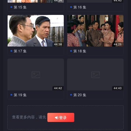
世凯向外宣称蔡锷大力支持他
日未有回家，特意到云吉班找
44:34
44:40
屈服；启超与他谈及凤云之
任国突然收到蔡锷派人交
收到消息世凯未有向日本宣
任国破解密码后，策划早
阻但他去意已决。凤云得知蔡
惟独蔡锷对此事不闻不问，逆
婷劝凤云离开蔡锷，凤云严词
连番向蔡锷试探，但蔡锷却有
签署条款，蔡锷亦赶至总统府
他，想不到蔡锷表示未想回
为报世凯当年的知遇之恩，向来对世凯忠心耿耿，如今因犯
第 15 集
第 16 集
给他的秘密便条，要任国到香
事，但蔡锷竟说…… 
一步抢走军火；铭锋不知是那
战…… 
锷失踪四出寻找；当凤云看见
天认为蔡锷之举动欲盖弥彰。
拒绝；丽媚不值思婷所为向蔡
备而来不泄露半点风声；凤云
说出其立场……士官学校按世
家，令她失望不已。世凯要恢
任国想把部分军火运入京
逆天对四处散布反对世凯
港与洪震会合，以助蔡锷进行
一路人马抢走军火，只得如实
错而被世凯漠视，不无灰心失意，对其失散多年的爱女莫菁
蔡锷被民众当面指责及辱骂
逆天吩咐铭锋借到香港探望菁
锷说出此事。蔡锷气得回家收
见蔡锷不愿坦白亦没有追问下
凯之要求被解散，各人得知蔡
复帝制一事传开了，逆天表明
城，希望蔡锷逃离北京时有所
称帝的传单甚为紧张，更派铭
反袁大计；任国初到香港人生
向逆天汇报。世凯怀疑是蔡锷
时，竟不顾危险挺身保护蔡
儿为名，实则私下购买军火为
拾行李搬往云吉班居住，思婷
去，但对他的信心已开始动
锷成为卖国贼后纷纷离去，只
会效忠世凯，但蔡锷却对政事
儿自更为想念。逆天自妻子离自己而去后，跟菁儿相依为
用，但因入京关卡守卫森严，
锋到荒废了的士官学校调查；
路不熟，幸得菁儿相助更让他
暗中行动，吩咐逆天带兵查找
锷，令他感动不已。
恢复帝制而作安排。
欲挽留却反被蔡锷指责。
摇。
剩下任国不离不弃跟随他。逆
不愿多问，终日只纵情于云吉
菁儿自愿助任国一臂之力。任
任国等人发现士兵出现只得撤
在家中暂住。任国按蔡锷之指
蔡锷造反证据；蔡锷见思婷苦
命，二人失散多年，逆天遍寻不获。如今菁儿在「天桥四
天因局势未明而安排菁儿到香
班内玩乐。逆天看见丽媚被她
国闯关时遇上士兵搜查行李，
世凯吩咐逆天筹组「筹安
退。铭锋拘捕不到任何人，只
凤云见蔡锷虚情假义再次
令找军火商人洽购军火，为日
苦缠绕，终忍不住回家与妻儿
港暂住，但菁儿因任国赶不及
前夫骚扰，主动替她将事件摆
怪」的抚养下，已经长大成人。几经波折，父女终于相认。
会」企图以言论协助自己，亦
天霸为助众人脱身故意生事，
利用自己，不禁伤心痛哭；蔡
搜出印制的传单，逆天知蔡锷
后起义作准备；任国发现铭锋
见面。蔡锷 坦言要思婷带儿
44:38
44:26
与她送别而大感失望。
启超为蔡锷与思婷之婚姻
平；丽媚对逆天好感渐生，两
丽媚终介绍逆天给弟弟认
要逆天向凤云埋手，迫蔡锷露
结果被打至重伤死去。菁儿劝
锷向凤云道歉，更把所有的计
必与此事有关，但又对他没奈
亦在港进行活动，更得知他以
子离开北京，但思婷以为丈夫
过程当中菁儿更跟蔡锷的其中一名学生余任国成为朋友。菁
第 17 集
第 18 集
回京作调停，实为对蔡锷透露
人更共度春宵。
识，洪震怕逆天利用姊姊而不
出马脚。逆天对凤云挑拨离
父亲不要助世凯称帝，但逆天
划告知她。凤云终明白蔡锷的
何。轩龙因任国不肯加入北洋
高价抢购蔡锷所预订的军火。
嫌弃自己而伤心。凤云怕蔡锷
菁儿偷听到逆天要杀元洪
凤云知蔡锷会离开之消
南方军队之情况；南方军愿助
赞成两人交往。逆天带丽媚回
儿起初讨厌任国的文弱，惟任国后来对菁儿有救命之恩，令
间，说出蔡锷只利用她作掩
只觉女儿妇人之仁。凤云常陪
反袁大志，纵使蔡锷伤害了她
军队而与儿子吵架，任国为平
凤云生日在即，蔡锷出钱为她
真的造反，立即赶到蔡锷房中
之计划，于是立即通知任国；
息，不想面对只寄情唱戏；丽
蔡锷，但要蔡锷亲笔写下凭
家，更在菁儿面前表示要娶丽
饰，令凤云半信半疑。任国见
伴蔡锷左右，实为掩人耳目让
的感情，但凤云亦决意义无反
息父亲怒火只得答应认真考
大肆铺张，更找京剧名伶表演
欲替他收起证据；蔡锷发现却
菁儿对他心生欣赏。
凤云见丽媚因婚约取消而不
媚怀有逆天骨肉，凤云劝她向
证。思婷因为丈夫与凤云一事
媚为妻，菁儿没有反对更替两
铭锋杀死军火商人取去密码，
他与任国联络。
顾地帮助蔡锷完成使命。
虑。 
助兴，目的以减低各将军及世
以为她背叛自己。逆天在蔡锷
乐，特意常陪左右安慰她，令
逆天说明一切。逆天看见丽媚
弄至心力交瘁，蔡锷虽知妻子
人高兴。任国为完成父亲心愿
洪震提议找菁儿协助……
凯对他的戒心。思婷找丈夫问
房中搜获书信，凤云努力阻
丽媚明白凤云一直重视彼此间
蔡锷带凤云到检察院要求
不肯为自己牺牲，忍痛与她分
蔡锷与北洋三杰聚头，祺
蔡锷对任国的期望甚高，任国因被其父轩龙逼迫才入读
难堪但亦无可奈何。逆天查不
加入北洋军队，但只是借军人
明一切，蔡锷为令妻子知难而
止……
与思婷离婚，思婷终死心更当
的友情。元洪到达京城后遭人
瑞高兴地向蔡锷表示要到湖
手。丽媚见逆天绝情至此欲打
出军火或造反之事与蔡锷有
身分作掩饰以方便行动。任国
44:42
44:43
军校，故经常跟蔡锷擡杠，蔡锷虽每每严惩任国，却同时发
退，故意在妓女面前骂她不识
逆天利用云吉班所有人的
任国与洪震分别跟踪有可
众掌掴蔡锷。蔡锷成功让妻儿
以炸弹袭击，祺瑞等只得更努
北，因要护送黎元洪到北京述
掉胎儿，但凤云及时阻止，更
关，只得静观其变。思婷为孤
查知铭锋再偷运军火回京，遂
第 19 集
第 20 集
大体。
生命作要胁，蔡锷骑虎难下，
疑的同学以找出内奸；洪震见
离开，亦劝凤云离开自己，但
力保护他。逆天要世凯借刀杀
职，蔡锷提醒他小心被世凯利
承诺与她一起养育孩子。逆天
现任国实为可造之材，决定加以栽培之。其时人们因凤云延
注一掷，找记者一同到总统府
通知祺瑞阻止；祺瑞掌管京关
逆天四出搜捕蔡锷与凤云
凤云为助蔡锷离开京城，
特意请逆天在自己行动前交情
其中一人与逆天见面，当逆天
凤云决意留在蔡锷身旁。任国
人，要借此机会试探蔡锷之忠
用。世凯委派停职的逆天，要
收到蔡锷离开京城之消息，立
要求世凯主持公道，迫蔡锷回
要道，因不想被世凯牵著鼻子
的踪影，丽媚把两人收藏在云
独自现身引开逆天的追兵；蔡
长军校的招生期限一事，误会凤云跟蔡锷过从甚密。轩龙担
诗予凤云；凤云看见情诗后心
欲利诱同学说出成员名单时，
重新联络士官学校旧生，邀请
诚；世凯约蔡锷到府中，更要
他负责暗杀元洪；逆天奉命行
即加紧派人监视他的行动。 
心转意，但世凯表示不想介入
走，决定把铭锋的军火充公，
吉班内，不肯让逆天带兵入内
锷看著凤云被拘捕，纵然万般
有所感，立即通知洪震，要任
洪震只得杀死他，但逆天亦开
他一同协助蔡锷进行反袁大行
求他暗杀元洪…… 
事前突然与丽媚取消婚约，令
心任国被蔡锷革除，遂拿钱疏通凤云，希望凤云为任国多加
查看更多内容，请先
蔡锷的家庭纠纷。思婷到云吉
要逆天亲到将军府讨回军火。
登录
搜查。逆天欲强行进入，丽媚
不舍也得离开。蔡锷几经艰苦
国等人奋力保护副总统。凤云
枪将洪震打死。凤云为蔡锷的
动。
她失望不已……
班找丈夫，向他表示世凯让他
世凯为平息纷争故意要逆天停
以死要胁他。众妓女不想丽媚
任国与同伴密会时遇上探
终回到云南，思婷见丈夫回家
任国决心为洪震报仇刺杀
美言。凤云因为家人需巨款应急而收下贿款。为免事情败
得知世凯要暗杀元洪的地点
离开而在家中痛哭时，却发现
们一家回云南生活，但蔡锷却
职，蔡锷得悉逆天被世凯停职
子，任国为保命开枪射杀两
一尸两命，把她怀有逆天骨肉
逆天，菁儿为救父亲竟以身死
不禁喜极而泣。世凯囚禁凤云