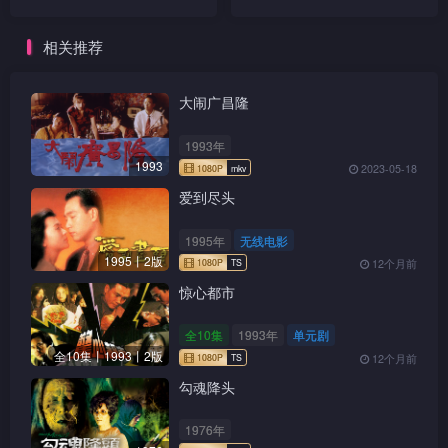
那知二人在回京途中，蔡锷竟收到电报，谓士官训练学校爆
发了严重的学潮，原来蔡锷收取「赃款」一事已为逆天所
相关推荐
知，逆天为打压蔡锷，乘著蔡锷离京，故意扬出此事，挑拨
大闹广昌隆
学员叛变。
1993年
蔡锷正在苦恼，不知如何解决之际，无意中却偷听到火
1993
2023-05-18
车上日本特务的情报，原来日军正密谋进军山东胶州湾原本
爱到尽头
属于德军的领地，蔡锷大惊，国难当前，已顾不得自己会否
因为军校事件而下台，忙把此消息发电报通知世凯。那知世
1995年
无线电影
1995丨2版
12个月前
凯和逆天却误以为蔡锷只是因为军校事件而垂死挣扎，根本
惊心都市
不相信蔡锷的话。
全10集
1993年
单元剧
蔡锷无法，只得再发电报给老师梁启超，托启超把此消
全10集丨1993丨2版
12个月前
息宣扬出去，希望国际间给予日本压力，同时，动员自己的
勾魂降头
人脉，希望尽量调动军力，企图阻止日军入侵山东。可惜，
1976年
为时已晚，日军已发动攻势，山东果然失守，同时，火车上