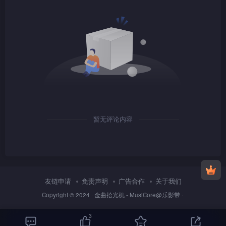
此期间蔡锷一直埋首于国事，断绝跟凤云的一切来往。如此
绝情，只因为当日蔡锷的确曾对凤云动情。为免再见一面牵
动半点情意，纠缠下去误了两方，蔡锷只能默然拒绝凤云，
好等凤云尽快死心。任国不忍凤云伤心，向凤云佯言蔡锷忙
1080P
mkv
于公务才未有前来「云吉班」。凤云渐渐认清蔡锷有心跟她
断绝，加上艳红等人拿她来做笑柄，遂决定暂离是非与伤心
地。
1080P
TS
话说早前菁儿因跟逆天相认，逆天决心重新栽培菁儿。
暂无评论内容
菁儿有感跟逆天疏离，同时抗拒逆天执意改变她，父女关系
一度紧张。经任国开解，菁儿才接受逆天的好意，并在任国
的教导下用功学习。菁儿不经不觉爱上任国，惟明知任国只
1080P
TS
顾国事，菁儿只好把感情藏于心底。
友链申请
免责声明
广告合作
关于我们
Copyright © 2024 ·
金曲拾光机 - MusiCore@乐影带
·
日本提出旨在侵吞中国的二十一条，蔡锷极力反对世凯
妥协，主张跟日本交战。世凯为安抚蔡锷，欺骗蔡锷会派兵
3