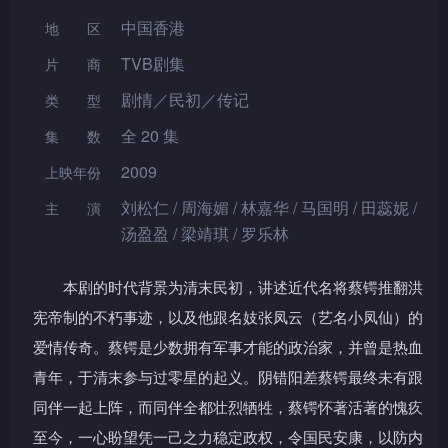
中国香港
地区
TVB剧集
片 商
剧情／民初／传记
类型
全 20 集
集数
2009
上映年份
刘松仁 / 周海媚 / 林嘉华 / 马国明 / 田蕊妮 /
主演
汤盈盈 / 梁靖琪 / 罗乐林
本剧的时代背景为清末民初，讲述近代名将蔡锷推翻洪
宪帝制的不朽事迹，以及他跟名妓张凤云（艺名小凤仙）的
爱情传奇。蔡锷是少数拥有军事才能的政治家，并曾是热血
青年，于清末参与过零星的起义。阴错阳差蔡锷最终未有跟
同伴一起上阵，而同伴全都壮烈牺牲，蔡锷怀著活著的愧疚
至今，一心盼望凭一己之力稳定政权，令国民安康，以防内