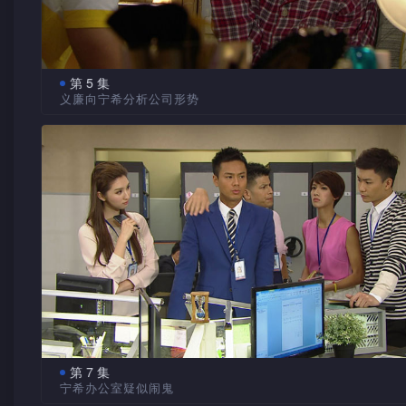
市，颇为高兴，对于能娶得芯蓝为媳信心十足。游达与芯蓝在
也不用上班。辉廷想慧云帮忙，慧云一口拒绝。
看星星，辉廷与阳光在酒店泳池游泳，并重提五年前彼此相约
单车少女　迎面而来
年八月十六日在台湾见面。
游达与志雄一同乘巴士上班，再次看见单车少女，游达故
阳光通情　借口离开
第 5 集
造混乱。同事们议论纷纷，更为辉廷是否参加宁希生日会而开
义廉向宁希分析公司形势
阳光埋怨辉廷食言，且五年来音讯全无。再过几天便是八
局。游达乘巴士上班时，看不到单车少女，感到有点失落，岂
在升职战中Mike的形势略胜宁希，志雄开赌盘打赌二人中
六日，辉廷约阳光届时再到五年前约定的地方见面。辉廷在酒
公司楼下对方却一边挥手一边向他走过来……
赢出。游达发现玩具厂的数目不对劲，向厂长探口风。宁希从
面无意中发现义廉的影踪。
口中得知美容机内的塑胶有问题，供应商大环塑胶更要赔钱。
游达、芯蓝及阳光趁周日到处游玩。阳光带游达及芯蓝到
把此事告知义廉，因大环塑胶是Mike的客户，随时令公司因该
站，给他们讲解追分及成功两站的寓意，然后借口约了朋友先
有所损失。
开。游达提议买车票，芯蓝满以为他有所表白。
人前比较　游达兄弟
芯蓝坦言　愿意等待
游达希望从保安员泉叔口中得到有用资料，原来泉叔是海
芯蓝有感游达无辜，遂加以解释，坦言明白与游达未到情
司的旧员工，游达从泉叔与辉廷的对话，知道一点辉廷的家事
系，但她不介意等待。阳光放天灯时再遇芯蓝及游达，她向芯
达与辉廷向宁希报告玩具厂可能有问题，被宁希责游达不够专
示撒谎是因为不想阻碍芯蓝与游达单独相处。宁希与义廉因为
几位游之的旧同学探望慧云，各人都夸游之是个出色的人才，
制度关系，只能发展地下情，二人在台湾见面，被辉廷发现了
亦在众人面前把游达与兄长比较，且谓不指望游达像游之般优
第 7 集
的秘密恋情。
宁希办公室疑似闹鬼
希望慧云　有所指望