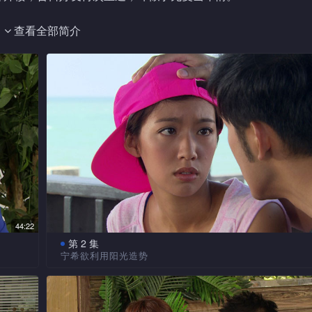
查看全部简介
保持距离。可是游达对辉廷的友情却从未改变，游达的热情终令
为会计师楼新人。阳光人如其名是阳光女孩，做事充满干劲却不
工作上的麻烦，还令阳光渐渐对游达产生好感。游达虽然意识到
方让爱。
患得患失，一方面害怕冲动告白会破坏彼此友情；另一方面，游
把爱意向辉廷倾诉，却丝毫不察觉辉廷对她的深深爱意……
44:22
难题，处处受到上司宁希(林夏薇饰)针对。宁希更恶意挑拨游
第 2 集
宁希欲利用阳光造势
京出
单车少女向辉廷走过去，原来她是辉廷青梅竹马的好
将在
而且同是会计师楼的A1职员。阳光母亲宋彩娜比女儿更早
让爱后大感生气，加上工作上的嫌隙，「兄弟情」备受考验！辉
围。行
计师楼，并向职员派水果。义廉把阳光安排到一一的组内