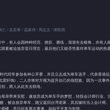
奂仁 / 吴若希 / 温家伟 / 周志文 / 谭凯琪
月中，有人会因种种经历、挫折、磨练，渐渐失去棱角，亦有人
实因素被迫放弃昔日理念，最后他们又能否凭着对单车运动的热
学时代经常参加各种公开赛，并且立志成为单车选手，代表香港
沈震轩饰)，二人亦将对方视为提升自己的假想敌。因为一次事
而别，两人从此失去联络。
为母亲带来安慰，遂放弃成为单车手的梦想，转投会计师行业。
失败，被迫放弃单车，随父返回台湾老家，其后辗转当上会计师
计师楼，昔日好友再次重逢，却似乎无复当年情。