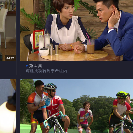
视的
游达协助阳光适应工作环境。阳光与另一新人唐嘉嘉按指
食，阳光把合伙人专用零食机的零食买光。
好心坏事　被人排挤
蓝是
一一与志雄问游达与芯蓝约会的详情，而朱珠与宁希
单
膳时，亦追问芯蓝同样话题。宁希要朱珠把午餐收据拿回
但从
公数，芯蓝觉得此举不妥。义廉追究合伙人专用零食机的
光的责任，阳光承认是她所为，表示愿意赔偿，还说了一
44:21
的话。
第 4 集
辉廷成功转到宁希组内
嘉嘉不慎　误传电邮
台湾
达忆
丰臣公司吴先生夫妇上门投诉，指会计师楼未能找出
内，
各人埋怨阳光，午饭时更排挤阳光。游达、一一及志
一次
三百万元的去向，限义廉在三天内给他满意的报告。宁希
义廉利
光应少说话，多做事。朱珠故意在阳光及嘉嘉面前炫耀宁
希望
辉廷熟稔，要求游达说服辉廷转到她的组内，一一倾诉身为M
位，并透露宁希经常用公数吃饭，然后交下一些文件给二
属的苦况。游达趁机游说辉廷。一一领组员在丰臣货仓点
宁希想借阳光把她有大额应酬津贴的事扬开，好替她造势
为他们送来外卖。
促阳光传电邮给客户胡先生，阳光因忙于影印文件，由嘉
邮，嘉嘉却误传了给另一个姓胡的客户。 
司的
吴太主动　摆平事件
芯蓝
加，
志雄看扁　阳光请辞
逛夜
辉廷从货仓工人口中得到有用线索，但不动声色。吴
以后