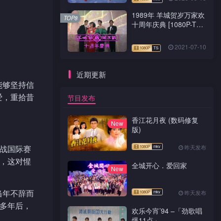
1989年 羊城贺岁万家欢
TOP8
十周年庆典 [1080P-TS
源码]
2021-07-10
近期更新
能够坚持信
爱，重拾昔
节目发布
香江花月夜 (数码修复
New
版)
征战国际赛
昨天发布
件，这对惺
全城开心．爱回家
New
当年不辞而
昨天发布
。多年后，
欢乐今宵’94 –「劲歌唱
爆11点」