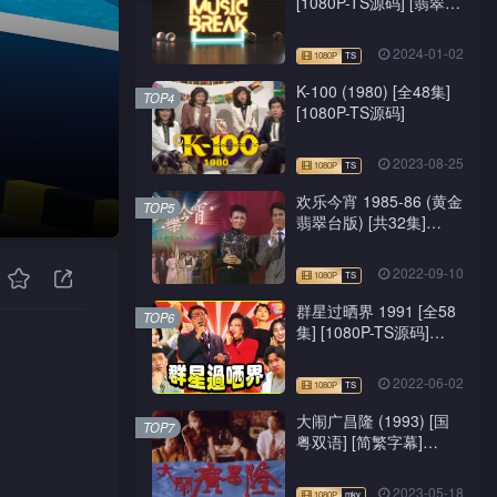
[1080P-TS源码] [翡翠
台/J2台]
2024-01-02
K-100 (1980) [全48集]
TOP4
[1080P-TS源码]
2023-08-25
欢乐今宵 1985-86 (黄金
TOP5
翡翠台版) [共32集]
[1080P-TS源码]
2022-09-10
群星过晒界 1991 [全58
TOP6
集] [1080P-TS源码]
[ATV新亚视]
2022-06-02
大闹广昌隆 (1993) [国
TOP7
粤双语] [简繁字幕]
[1080P-mkv]
2023-05-18