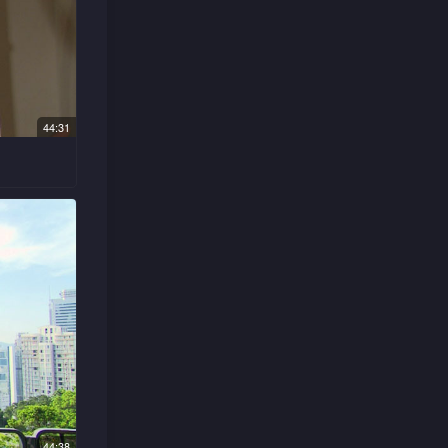
入组，游
清楚，义
还重提不
录影带。
为高级经
爱吃的鸡
助他打击
考试顺利
替游达及
44:31
自己只是
云担心妮
手链却遗
用钱，游
阳光收到
云回港便
亲暂装不
赶往志雄
分执著记
好兄弟聊
货仓及资
而起，阳
有心设局
以为是昏
到各大猎
介绍阳光
制造义廉
达听到妮
44:38