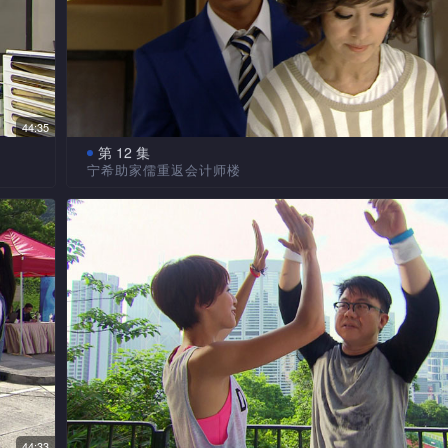
，志
交换条件。宁希成功抢到义廉客人健活宝，却没要求游达
慧云因游之的事受困扰，情绪失控，义廉要替慧云查
紧张
达怀疑辉廷用自己作交换，向辉廷追问，辉廷直认不讳，
廉找到游之生前的朋友，拿到一盒记载了游之死亡真相的
会再让人欺侮游达。
朱珠从合伙人秘书得悉，合伙人正考虑在经理中提升一人
最恨
慧云
阳光买了游达和辉廷喜欢吃的食物，但表示买不到她
理，若义廉被提升会成为宁希的直属上司，宁希想辉廷协
地下
太过
蛋仔，又送了一条她亲手织的幸运手绳给游达，希望游达
义廉。游达送花给芯蓝被同事发现，被逼公开恋情，众人
处
44:35
达继
过关。游达担心慧云再次踏足台湾会忆起旧事，慧云认为
芯蓝高兴，阳光看著只觉酸溜溜。
第 12 集
为公司公干，没时间胡思乱想，请儿子放心。
宁希助家儒重返会计师楼
游之遗物　入箱寄仓
出分
认定义廉　设局加害
的会
游达考试及格，慧云的反应比他预期的冷淡，原来慧
宁希
游达送芯蓝回家，在巴士上把一条手链送给芯蓝，但
留在
娅，她觉得妮娅穿的衣服太暴露，既不上学又经常要求零
从后
辉廷买了鸡蛋仔给阳光，阳光也把幸运手绳送给他。
发现
失，游达于是在街角的墙上，为芯蓝炮制另一份礼物。慧
工
达与慧云亦看到妮娅的社交网站内的亲密照。游达提议母
觉。
志雄误传的短讯，辉廷致电志雄，发现志雄醉酒闹事，他
把游之的物品入箱寄仓，游达追问原因，慧云只道自己过
知道，让他找机会问妮娅。
处时，游达已到来，辉廷用钱把事件摆平。
挂不存在的人，更说游达可像哥哥一样，令她感到自豪。
间。
，慧
游达、辉廷等庆祝考试成功，阳光缺席，游达与几位
密网
辉廷怀疑健活宝做假单，宁希与他到台湾突击检查其
制造假象　打击义廉
候放
个不停，冷落了芯蓝。彩娜问女儿的心事因游达还是辉廷
息是
产发现问题，宁希认为该客户一向由义廉处理，认定义廉
非因
辉廷陪阳光乘坐巴士回家，在坐位上发现一条手链，
光承认喜欢两个人的方式不同，又两个都不想失去。
害她。
慧云
睡的阳光遗下的，便把它放进阳光的背袋中。
投资计划　被泼冷水
宁
骂众
宁希制造假象指义廉有意转工，还把义廉的履历表传
高要
游达以金钱作饵诱邀妮娅到他们练习单车的场地，并
头公司，再趁义廉与猎头公司见面时，带Ivan到现场，好
给她认识，但事前要求阳光把妮娅说过的一切转告他，游
44:33