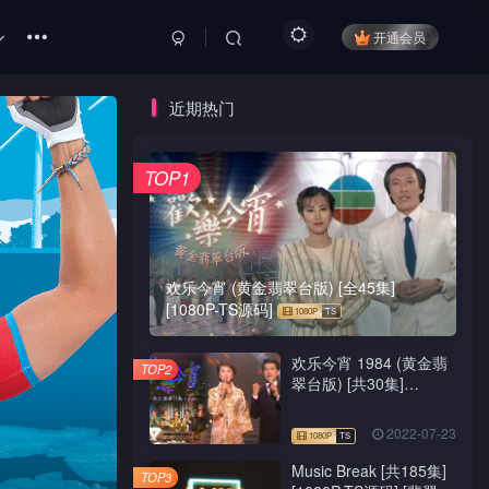
开通会员
近期热门
TOP1
欢乐今宵 (黄金翡翠台版) [全45集]
[1080P-TS源码]
欢乐今宵 1984 (黄金翡
TOP2
翠台版) [共30集]
[1080P-TS源码]
2022-07-23
Music Break [共185集]
TOP3