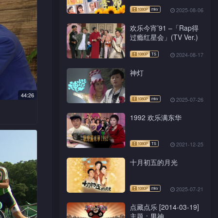
示购买零
2025-08-06
欢乐今宵’91 –「Rap得
过瘾红星会」(TV Ver.)
跟芯蓝午
2024-08-17
公司申报
神灯
零食被买
堆不应说
44:26
2025-07-26
1992 欢乐满东华
一笔为数
雄教训阳
因游达与
希的地
2021-12-25
ike下
人影印。
十月初五的月光
数，辉廷
。一一催
嘉发电
2025-07-21
点藏点乐 [2014-03-19]
太突然表
主题：男神