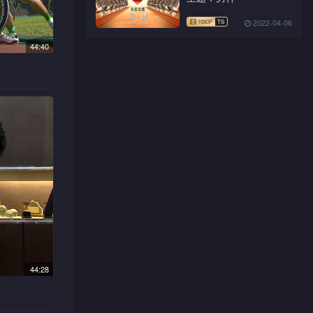
公司秘密
责骂，宁
帮别组的
bert
2022-04-06
ike的
亲帮忙，
44:40
廷从游达
会辞职，
廉指
内，宁希
扬言经理只
流氓欺侮
廷变了，
阳光每年
要是学懂
，有次辉
只好请游
舍辉廷，
彩娜代女
。
望游达与
叔步履维
但他自信
所做的
实。宁希
e替她从
美酒到
44:28
游达间接
芯蓝吃