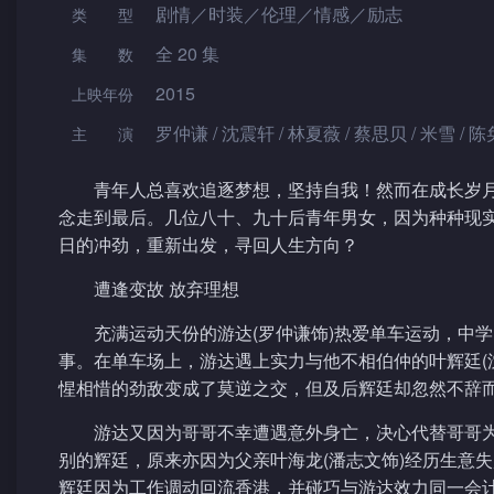
剧情／时装／伦理／情感／励志
类型
全 20 集
集数
2015
上映年份
罗仲谦 / 沈震轩 / 林夏薇 / 蔡思贝 / 米雪 / 陈
主演
青年人总喜欢追逐梦想，坚持自我！然而在成长岁
念走到最后。几位八十、九十后青年男女，因为种种现
日的冲劲，重新出发，寻回人生方向？
遭逢变故 放弃理想
充满运动天份的游达(罗仲谦饰)热爱单车运动，中
事。在单车场上，游达遇上实力与他不相伯仲的叶辉廷(
惺相惜的劲敌变成了莫逆之交，但及后辉廷却忽然不辞
游达又因为哥哥不幸遭遇意外身亡，决心代替哥哥
别的辉廷，原来亦因为父亲叶海龙(潘志文饰)经历生意
辉廷因为工作调动回流香港，并碰巧与游达效力同一会