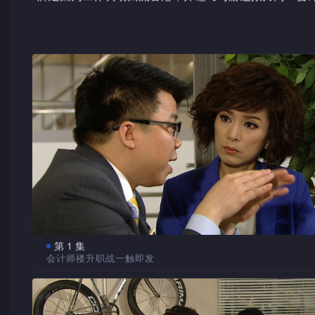
千里相遇 重建友谊
辉廷回港后由于自尊心作崇，对游达等旧朋友刻意
解，重拾当年友谊。
与辉廷青梅竹马的阳光(蔡思贝饰)，其后也加入成
工作上处处碰壁。游达对阳光的悉心指导不但助她解决
生微妙关系，但当他得知辉廷一直暗恋阳光，即决意大
兄弟情谊 再遇考验
阳光在不知不觉间爱上游达，欠缺恋爱经验的她却
现了善解人意的温柔女孩胡芯蓝(吴若希饰)。阳光只能
游达在友情与爱情之间难以取舍，工作方面同样遇上
第 1 集
(沈震轩饰)之间的关系，令二人嫌隙日深。
会计师楼升职战一触即发
单车大赛 目标冲线
在会计师楼工作的游达与好友兼同事黄一一、李志雄从南
差回港，因被客户投诉，被经理黎义廉教训了一顿。会计师楼
游达与辉廷同时爱上阳光，然而辉廷得悉游达打算
S3职级的职员中提升一人为经理，身为S3的宁希誓要成功突