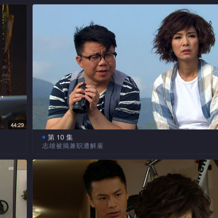
现问
但他
游达与慧云到电脑部，要求脑魔查出公司闹鬼的传言
向母
饭。
慧云提醒同事不要在公司做私事，宁希看不过眼，上
辉廷
者，慧云更从清洁人员收集的垃圾中找出关键证据，回到
之坟
等在客户公司玩乐的片段给芯蓝及慧云看，嘲游达做事不
借酒浇愁　涕泪纵横
达为
细看终找出怪声的来由。慧云表示问题已解决，宁希确认
自己
慧云拿出长子游之的奖座清洁时，提醒游达在宁希旗下工
阳光
怪声但坚持换房，慧云要求多给她一天时间。
，为
精神，游达自知事事不及兄长，慧云亦谓像游之这种天才
义廉满心欢喜为宁希准备升职派对，打算在派对中公
失约
一番
能及。游达向辉廷倾诉心事，辉廷始知游达有一已过世的
恋人关系，可宁希出现只为向义廉提出分手。义廉借酒浇
义廉主动　提出和解
突然
涕泪纵横，慧云看见欲送他回家。义廉醉得无法说出地址
泳，
慧云认为公司早前突然停电，与脑魔把大量家用电器
好把他带回家，并命游达前来协助，游达带义廉到公园，
直接
部使用有关，要求脑魔配合。慧云得悉闹鬼事件是由义廉
失恋的故事，因而知悉义廉的女友是宁希。
声明那
划，说服义廉与宁希换房。新秘书得悉义廉主动要求与宁
会亲
升职未能　享受特权
希的房
立即把消息在秘密网发放，同事们对义廉另眼相看，义廉
从内
与宁希提出和解。
宁希要Mike替她到行政部代取0.3mm原子笔，但他指
44:29
出电邮表示不会再购买此原子笔。宁希想凭经理职位的职
慧云赴台　训练新人
第 10 集
芝士蛋糕，享受特权阶级的待遇，偏偏公司却把制度更改
志雄被揭兼职遭解雇
k 
慧云把闹鬼风波平息，亦成功替宁希换房获得公司嘉
她不
现零食售卖机中竟没有出售她最爱吃的零食。
希让
辉廷问阳光是否喜欢了游达，阳光否认。游达认为即
但她的
到台湾训练新人。众人为慧云庆祝，但担心宁希升职后，
系。
放假
一年一度环球会计师楼单车赛香港预赛中，有他与辉廷、
评核游达　全不及格
在，
求入她的组别，游达会如以前一样被害至考试不及格。
属下
一，很有机会捧杯。志雄为了讨好嫩模，花费甚大惟有私
在玩
宁希给游达的评核报告全是不及格，更指是因为游达
辉廷要求　放过游达
兼职赚外快。
廷与
言只
的命令工作，游达向义廉投诉，义廉却认为合理，游达冲
宁希要求辉廷协助她抢走义廉的客户，辉廷以不需游
计的
游达芯蓝　公开恋情
义廉与宁希天生一对。