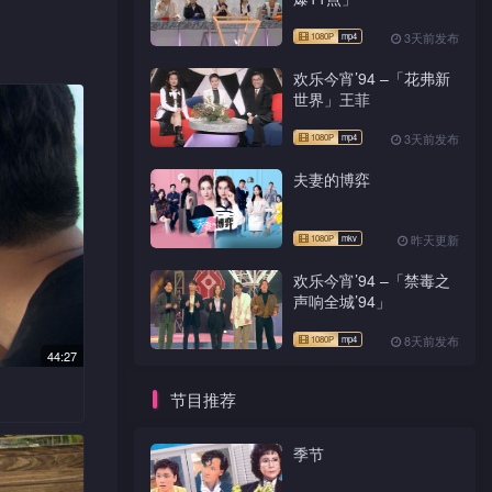
3天前发布
欢乐今宵’94 –「花弗新
二人隔阂分
世界」王菲
3天前发布
懂世情，在
阳光与他萌
夫妻的博弈
昨天更新
欢乐今宵’94 –「禁毒之
达身边又出
声响全城’94」
8天前发布
44:27
达与叶辉廷
节目推荐
友阳光，
季节
出现在会
廷遂提出两
，又指派