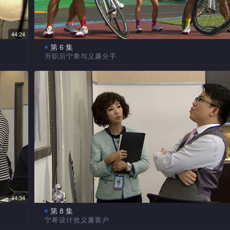
海边
示会负责不知所终的三百万元，但要求不能让吴生知道。
阳光主动向一一报告自己出错，被一一、志雄及游达
于每
网有人留言指丰臣的难题得以解决全靠辉廷，Mike责辉廷
希提议派人向客户当面道歉，若客户不接受，便要求义廉请Gil
忙，故意令他没面子，辉廷自言破坏了规矩，没有资格留在M
出面处理。阳光知胡先生其实是父亲阳日的朋友，她求父
44:24
组内。
可是阳日拒绝，指女儿已长大，要为自己的行为负责。辉
意制
第 6 集
及志雄口中得悉阳光又闯祸，志雄看扁阳光解决不了事情
赌
升职后宁希与义廉分手
提醒游达　成熟做人
辉廷相信阳光不会逃避。
月十
料在
谁能
同事们议论玩具厂事件对Gilbert及义廉等的影响，义
吧见
辉廷把在台湾偷拍的片段给宁希看，要求转投宁希组
明年今日　辉廷失约
朱珠
Gilbert放假，由Ivan及Patrick接手管理。宁希对义廉她
自认失策，但亦欣赏辉廷的办事能力，接受辉廷要求。有
宁希
是她的短期目标，晋身合伙人才会满足。
学生，阳光与游达上前阻止，辉廷置身事外。游达直指辉
辉廷在阳光楼下，想起了与阳光在台湾的日子。早年
追分
客户
辉廷反要游达应该更加成熟。辉廷认为职场如战场，最重
暑假都在台湾度过，只有辉廷陪伴她，她把辉廷视为家人
泉叔因被玩具厂辞去，带自家粥想向辉廷道别不果，
行离
如何生存，不必花心思去与别人做朋友。
廷表示家中发生了状况，要留在台湾，暂不回港。阳光不
达转交辉廷，游达知悉后怒斥辉廷利用泉叔。
辉廷约阳光明年今日在相同地方见面，但翌年他却失约。
海龙誓言　东山再起
宁希向Mike　施下马威
儿辞职，游达对阳光有点失望，辉廷著游达打电话问清楚
龙公
阳光陪游达踏单车消气，又教游达玩喷汽水，许愿希
游达骑单车泄愤得阳光陪伴。辉廷探望泉嫂，看见泉
侣关
。游
辉廷友谊永固。辉廷父亲叶海龙对台湾的祖屋念念不忘，
艰地爬石级，便背起泉叔走，更从他口中得悉游达为泉叔
蓝表
业。
能东山再起，只要有资金，必把他构思的海龙商场成为事
事。慧云把新职员证交给宁希，宁希故意拿不稳，要求Mik
公司
慧云
与组员到玩具厂核数因事早走。志雄与一一带美女及薄饼
地上把证拾起来。 
44:34
二人
秀。
来，游达等边玩边工作，辉廷不参与，也不干涉。
第 8 集
慧云提醒芯蓝，多加留意宁希避免受到伤害，又认为
宁希设计抢义廉客户
天才游之　无人能及
帮宁希升职，相信公司会予以奖励，要求游达届时请她及