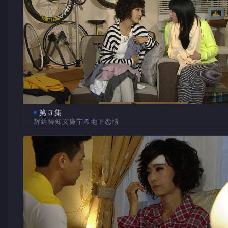
人以单车比赛决一胜负，延续当日未完成的比拼……
政秘书胡芯蓝从资深秘书李慧云口中得悉，台湾将派一位受重
同事来港，宁希有意争取这人成为她的组员。
认定芯蓝　最佳媳妇
慧云是会计师楼的老臣子，亦是游达的母亲，慧云认为芯
她的最佳媳妇人选，经常造就机会给儿子与芯蓝。游达热爱骑
车，遥想当年游达与劲敌叶辉廷在多项单车比赛中分别夺冠，
未同场较量，转眼十年，游达很想与辉廷一较高下。 
为取平衡　利用游达
第 3 集
辉廷得知义廉宁希地下恋情
游达乘坐巴士时看见一名踏单车少女，暗自为对方打气。
阳光跪下来求胡先生原谅。阳光问游达如何认识辉廷，游
分公司派来的同事竟是辉廷，宁希埋怨义廉不把辉廷编入她组
述当年与辉廷均是所就读学校的单车队队长，同样多次获奖，
反派给Mike借以讨好合伙人Gilbert，义廉自有打算，慧云责
见义勇为事件才令二人成为朋友。游达是公司单车队成员，他
用游达搞办公室政治。
辉廷也加入车队，辉廷一口拒绝，倒是阳光要求加入。
慧云拒绝　帮忙辉廷
芯蓝赴台　陪伴游达
游达见到昔日好友辉廷十分热情，辉廷却只向游达打听公
义廉派游达、阳光及辉廷随宁希往台湾果园工作。慧云替
形势。辉廷被编进Mike组内，宁希开生日会，当众邀请辉廷参
准备一切，让芯蓝赴台与游达培养感情。慧云知道游达约芯蓝
Mike表示要带辉廷往见客，并警告辉廷若出席宁希生日会，便