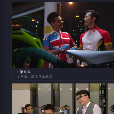
果园发薪日宁希等在现场审核发薪流程，游达从资料中发
游达被宁希写不及格的表现报告，恐今年升职机会渺茫，
慧云指游达做人做事不积极，但又在意别人的想法，游达
题，怀疑有人做假数，宁希命他与辉廷及阳光查清楚。
早已习惯被宁希针对，只是因为连累了辉廷而有点过意不去，
亲说出心底话，可是慧云没有听到。游达约辉廷到坟场，在游
却谓宁希没有评他不及格。芯蓝送纸杯蛋糕到慧云家，看见游
阳光只视　辉廷为兄
前坦言兄长就是他的目标，更想母亲对他有期望。辉廷亦忆述
准备考试而憔悴不堪的模样很是担心，志雄对考试毫不著紧，
十年前离港，是因父亲生意失败，母亲病死，父亲受不住打击
各人自由活动，阳光拉着芯蓝等去游玩。阳光指辉廷当年
提议一起温习。
了令父亲重新振作，不再被人看扁，他做过各种工作，誓要创
让她苦苦等候，扬言要惩罚辉廷。辉廷想向阳光表白，游达却
事业。
胁逼慧云　安排房间
出现，阳光自言猜到辉廷想说甚么。游达与阳光在酒店泳池游
发现阳光只视辉廷为兄长。
怀疑厂方　买入次货
宁希要求慧云给她安排经理房，但公司暂无空房，宁希以
找合伙人解决作要胁，慧云只好把1003号房安排给宁希，并
辉廷从泉叔口中得悉玩具厂不时从外运货来，且每次厂长
是多年前经理Jack Chan离开后便空置了的房间。朱珠闻说宁
自点收，也不登记。辉廷拍到一些可疑照片，游达怀疑玩具厂
间闹鬼，特意送了凤凰摆设给宁希。 
地买入次货，冒充自己生产转售。
志雄提议　扮鬼减压
第 9 集
辉廷游达　厂内偷拍
宁希道出游之真正死因
宁希不相信鬼神之说，但公司秘密网传出1003号房已受Jac
宁希怪义廉让她接下玩具厂这宗生意，义廉重提早已提醒
游达把志雄关在房内逼他温习，志雄仍想尽办法逃避。宁
Chan的诅咒，使用的人都会遇上噩运。宁希只觉传言无聊，
要接，宁希本以为玩具厂老板是Gilbert的好友，借此机会拉关
辉廷先回港，她则留台调查健活宝的资金状况，同时得知义廉
确觉得在办公室内愈坐愈冷，并不时声到呜呜声令她浑身不自
义廉向宁希分析公司人事关系及形势，并指自己如何利用不同
到达台湾。
宁希认为是冷气问题。
以得到最佳利益，若然成功，宁希便升职有望。辉廷与游达躲
具厂的会议室，厂长以为他们已离开，命人把货搬进货仓，辉
义廉与慧云身处台湾，慧云猜到义廉设局整宁希，义廉坦
臭骂阳光　吓倒慧云
游达偷拍现场情况。
是被迫还击，并早预料到宁希会到台湾找他，坦言要看宁希中