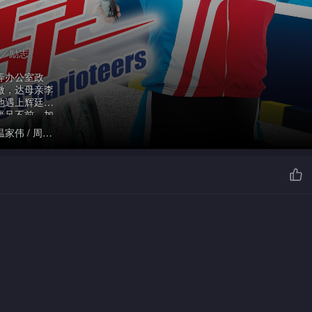
感／励志
弄办公室政
微，达母亲李
他遇上辉廷青
裹足不前，加
和辉廷最终决
 温家伟 / 周志