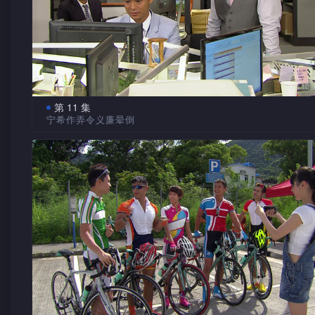
慧云与芯蓝在公司加班，游达亦与同事们在公司一起温习
样子。
雄扮鬼把嘉嘉及阳光吓倒，他提议照办煮碗吓游达，好让游达
宁希扬言 最恨慧云
的情绪得到舒缓。 
慧云看见宁希追打义廉上前劝阻，反被宁希责骂，还扬言
公司突然停电，慧云与芯蓝看见奇装异服的嘉嘉和阳光，
慧云。游达与辉廷闲谈间，知道双方已得悉义廉与宁希曾发展
被吓至晕倒当场。游达臭骂志雄、阳光及嘉嘉，被众人指骂得
情。宁希与辉廷找到解决健活宝问题的方法，宁希命辉廷直接
份后，游达骑单车追上阳光。阳光以为他要前来道歉，可是游
理。
第 11 集
续骂她，阳光终明白游达的用意。
宁希作弄令义廉晕倒
宁希向慧云表示曾经与游之交往，然而一天游之却向她提
阳光突有　触电感觉
辉廷查得志雄兼职的公司经理沈家儒于十多年前曾在他们
手，表示分手是因为慧云不喜欢她。慧云坦言从不知道游之与
计师楼任职，故提议志雄请家儒为自己求情。义廉答应让志雄
一辆巴士驶过，游达为免路旁的污水溅到阳光身上，连忙
曾经相恋，并回想起游达入职前二人关系本来不错，直至宁希
公司，众人对能说服义廉的家儒皆十分好奇。阳光向游达请教
抱著阳光，用自己的身体挡污水，阳光一刹那间却有触电的感
慧云是游达的母亲后态度突变。
作，游达故意推搪并著她找辉廷，阳光怀疑游达忙于恋爱。
宁希觉得办公室的冷气仍有怪声，逼慧云给她安排另一房
义廉希望　拯救宁希
宁希为了对付义廉约家儒见面，游达问慧云是否认识家儒
慧云只好把茶水间改建成经理房，但遭同事们非议，在公司秘
宁希认为宁希记恨这么久证明她很爱游之，但劝宁希是时
云劝他少与此人来往。
斥慧云欺善怕恶，牺牲低层员工福利。慧云希望查出闹鬼的讯
下。义廉知悉宁希憎恨慧云的原因，认为宁希对他忽冷忽热并
由谁人发出，游达表示有办法。
辉廷当众　顶撞义廉
为不爱他，而是未能放下游之，自觉有责任拯救宁希。义廉请
把一切有关游之的事告知他，然后效法游之哄女友的方法去哄
杂志报道写出义廉对下属严格的一面，辉廷更乘著义廉大
希。
人的工作表现时，反指义廉为了升职及减低成本，强行订立过
求，更谓下属中没一人愿意跟随义廉，义廉被激至火冒三丈。