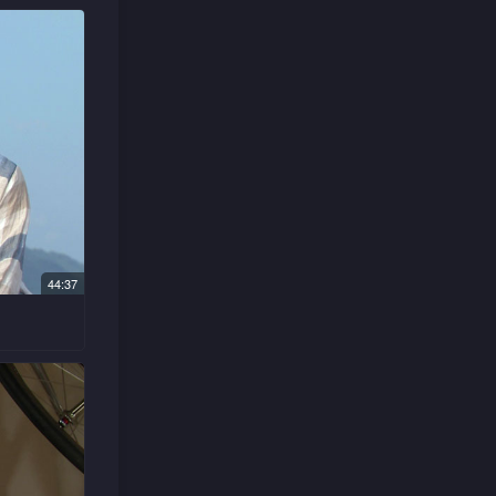
首个发出
前把游达
宁希房间
知分寸。
房间已无
作要打醒
，恐没人
开二人的
兄长。
愁在街头
，慧云只
搬到电脑
听他诉说
一手策
希换房，
更主动向
公司已发
44:37
员证购买
，她更发
奖，派她
将举行的
一旦被要
志雄及一
下以低价
没听从她
口而出指
达入组为