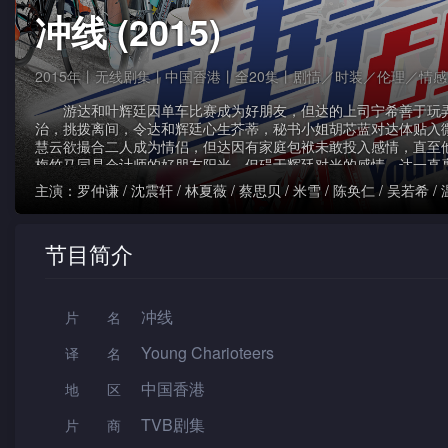
冲线 (2015)
2015年丨无线剧集丨中国香港丨全20集丨剧情／时装／伦理／情
游达和叶辉廷因单车比赛成为好朋友，但达的上司宁希善于玩
治，挑拨离间，令达和辉廷心生芥蒂，秘书小姐胡芯蓝对达体贴入
慧云欲撮合二人成为情侣，但达因有家庭包袱未敢投入感情，直至
梅竹马同是会计师的好朋友阳光，但碍于辉廷对光的感情，达一直
上各人天天被办公室政治气氛煎熬，开始对人生目标失去方向，达
主演：
罗仲谦 / 沈震轩 / 林夏薇 / 蔡思贝 / 米雪 / 陈奂仁 / 吴若希 /
定抛开俗务，重披战袍，返回单车场上重拾昔日的斗志和友谊。
文 / 谭凯琪
节目简介
冲线
片名
Young Charioteers
译名
中国香港
地区
TVB剧集
片 商