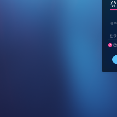
登
用户
登录
记