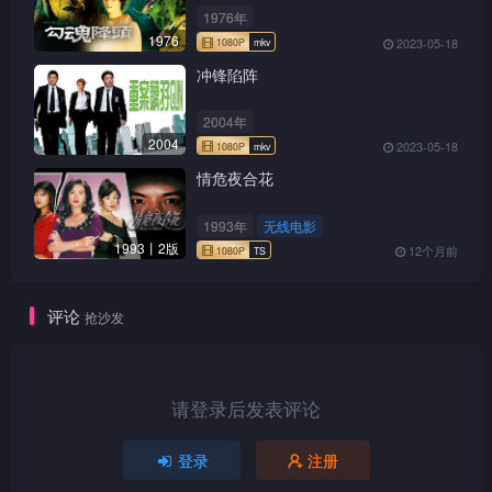
1976年
1976
2023-05-18
冲锋陷阵
2004年
2004
2023-05-18
情危夜合花
1993年
无线电影
1993丨2版
12个月前
1080P
mkv
评论
抢沙发
请登录后发表评论
1080P
TS
登录
注册