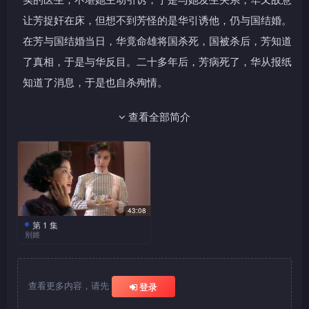
让芳捉奸在床，但想不到芳怪的是华引诱他，仍与国结婚。
在芳与国结婚当日，华竟命雄将国杀死，国被杀后，芳知道
了真相，于是与华反目。二十多年后，芳病死了，华从报纸
知道了消息，于是也自杀殉情。
查看全部简介
43:08
第 1 集
别姬
华年轻时住在农村，被父
母所迫，嫁了文，但过两年文
便失踪，于是华独自生活，沦
查看更多内容，请先
登录
落风尘，成为妓女。她有个很
爱她的男人雄，雄愿意为她做