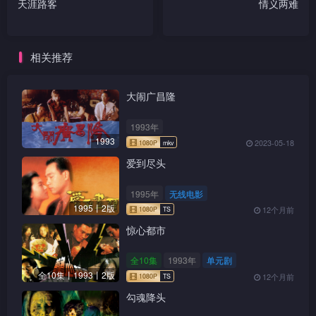
天涯路客
情义两难
相关推荐
大闹广昌隆
1993年
1993
2023-05-18
爱到尽头
1995年
无线电影
1995丨2版
12个月前
惊心都市
全10集
1993年
单元剧
全10集丨1993丨2版
12个月前
勾魂降头