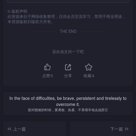
任何事。华重遇在歌厅唱歌的
芳，她们是同乡，华其实爱上
©
版权声明
此资源来自于网络收集整理，仅供会员交流学习，禁用于商业用途，
了芳，想与芳同性恋，但芳已
本资源版权归版权方所有。
有个未婚夫国，华大为妒忌。
华不惜色诱国上床，国是个老
THE END
实的医生，不堪她主动引诱，
于是与她发生关系，华又故意
让芳捉奸在床，但想不到芳怪
喜欢就支持一下吧
的是华引诱他，仍与国结婚。
在芳与国结婚当日，华竟命雄
将国杀死，国被杀后，芳知道
了真相，于是与华反目。二十
点赞
0
分享
收藏
4
多年后，芳病死了，华从报纸
知道了消息，于是也自杀殉
情。
In the face of difficulties, be brave, persistent and tirelessly to
overcome it.
面对困难的时候，要勇敢、执着、不畏艰辛地去战胜它
上一篇
下一篇