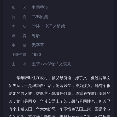
中国香港
地区
TVB剧集
片 商
时装／伦理／情感
类型
粤语
语言
无字幕
字幕
1990
上映年份
王菲 / 林保怡 / 文雪儿
主演
华年轻时住在农村，被父母所迫，嫁了文，但过两年文
便失踪，于是华独自生活，沦落风尘，成为妓女。她有个很
爱她的男人雄，雄愿意为她做任何事。华重遇在歌厅唱歌的
芳，她们是同乡，华其实爱上了芳，想与芳同性恋，但芳已
有个未婚夫国，华大为妒忌。华不惜色诱国上床，国是个老
实的医生，不堪她主动引诱，于是与她发生关系，华又故意