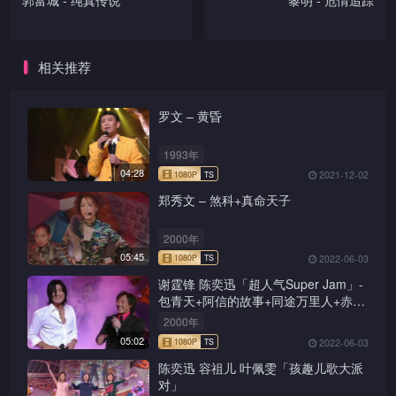
郭富城 - 纯真传说
黎明 - 危情追踪
相关推荐
罗文 – 黄昏
1993年
04:28
2021-12-02
郑秀文 – 煞科+真命天子
2000年
05:45
2022-06-03
谢霆锋 陈奕迅「超人气Super Jam」-
包青天+阿信的故事+同途万里人+赤的
疑惑+新鸳鸯蝴蝶梦+前程锦绣
2000年
05:02
2022-06-03
陈奕迅 容祖儿 叶佩雯「孩趣儿歌大派
对」