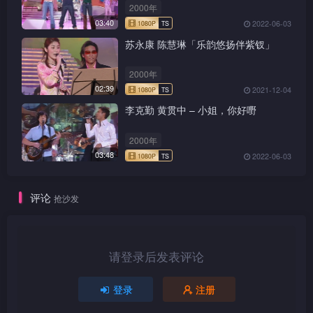
2000年
03:40
2022-06-03
苏永康 陈慧琳「乐韵悠扬伴紫钗」
2000年
02:39
2021-12-04
1080P
TS
李克勤 黄贯中 – 小姐，你好嘢
2000年
03:48
2022-06-03
1080P
TS
评论
抢沙发
请登录后发表评论
1080P
TS
登录
注册