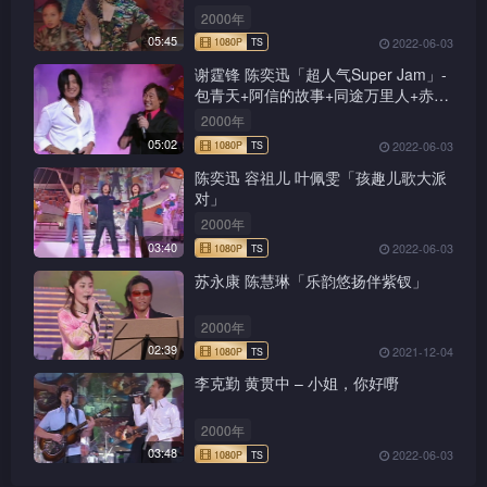
2000年
05:45
2022-06-03
谢霆锋 陈奕迅「超人气Super Jam」-
包青天+阿信的故事+同途万里人+赤的
疑惑+新鸳鸯蝴蝶梦+前程锦绣
2000年
05:02
2022-06-03
陈奕迅 容祖儿 叶佩雯「孩趣儿歌大派
对」
2000年
03:40
2022-06-03
苏永康 陈慧琳「乐韵悠扬伴紫钗」
2000年
02:39
2021-12-04
李克勤 黄贯中 – 小姐，你好嘢
1080P
TS
2000年
03:48
2022-06-03