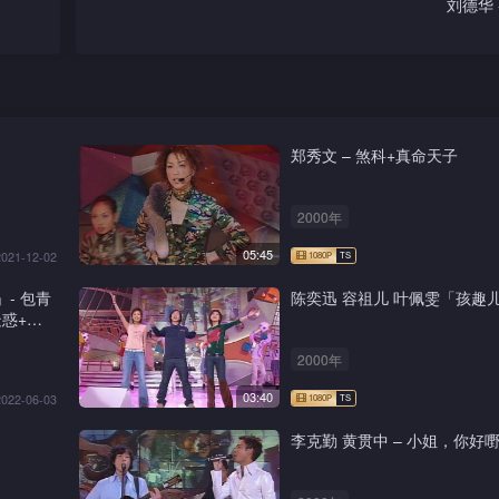
刘德华 
郑秀文 – 煞科+真命天子
2000年
05:45
2021-12-02
」- 包青
陈奕迅 容祖儿 叶佩雯「孩趣
惑+新
2000年
03:40
2022-06-03
李克勤 黄贯中 – 小姐，你好