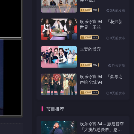
3天前发布
欢乐今宵’94 –「花弗新
世界」王菲
3天前发布
夫妻的博弈
昨天更新
欢乐今宵’94 –「禁毒之
声响全城’94」
8天前发布
节目推荐
欢乐今宵’84 – 廖启智夺
「大挑战总决赛」总台