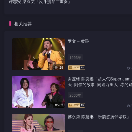
许志安 梁汉文「反斗提琴二重奏」
相关推荐
罗文 – 黄昏
1993年
04:28
谢霆锋 陈奕迅「超人气Super Jam
天+阿信的故事+同途万里人+赤的疑
鸳鸯蝴蝶梦+前程锦绣
2000年
05:02
苏永康 陈慧琳「乐韵悠扬伴紫钗」