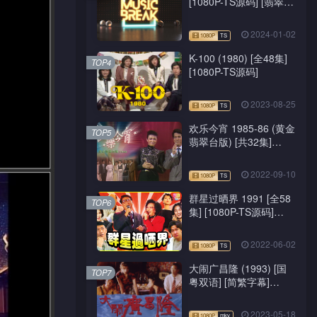
[1080P-TS源码] [翡翠
台/J2台]
2024-01-02
K-100 (1980) [全48集]
TOP4
[1080P-TS源码]
2023-08-25
欢乐今宵 1985-86 (黄金
TOP5
翡翠台版) [共32集]
[1080P-TS源码]
2022-09-10
群星过晒界 1991 [全58
TOP6
集] [1080P-TS源码]
[ATV新亚视]
2022-06-02
大闹广昌隆 (1993) [国
TOP7
粤双语] [简繁字幕]
[1080P-mkv]
2023-05-18