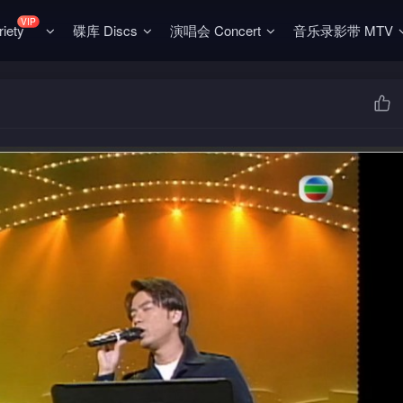
VIP
ety
碟库 Discs
演唱会 Concert
音乐录影带 MTV