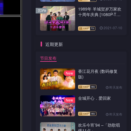
1989年 羊城贺岁万家欢
TOP8
十周年庆典 [1080P-TS
源码]
2021-07-10
近期更新
节目发布
香江花月夜 (数码修复
New
版)
昨天发布
全城开心．爱回家
New
昨天发布
欢乐今宵’94 –「劲歌唱
爆11点」