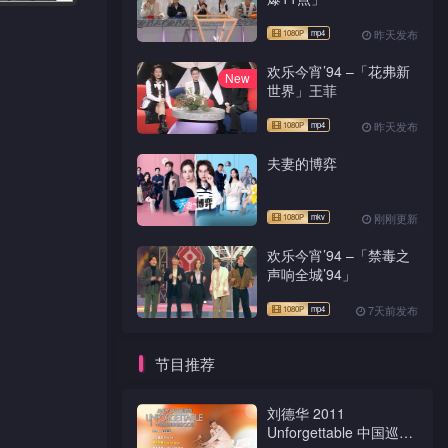
昨天发布
欢乐今宵’94 –「花弗新
New
世界」王菲
昨天发布
夫妻的博弈
刚刚更新
欢乐今宵’94 –「禁毒之
声响全城’94」
7天前发布
节目推荐
刘德华 2011
Unforgettable 中国巡迴