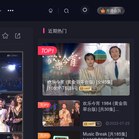
开通会员
近期热门
TOP1
欢乐今宵 (黄金翡翠台版) [全45集]
[1080P-TS源码]
欢乐今宵 1984 (黄金翡
TOP2
翠台版) [共30集]
[1080P-TS源码]
2022-07-23
Music Break [共185集]
TOP3