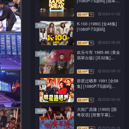
[1080P-TS源码] [翡翠
台/J2台]
2024-01-02
K-100 (1980) [全48集]
TOP4
[1080P-TS源码]
2023-08-25
欢乐今宵 1985-86 (黄金
TOP5
翡翠台版) [共32集]
[1080P-TS源码]
2022-09-10
群星过晒界 1991 [全58
TOP6
集] [1080P-TS源码]
[ATV新亚视]
2022-06-02
大闹广昌隆 (1993) [国
TOP7
粤双语] [简繁字幕]
[1080P-mkv]
2023-05-18