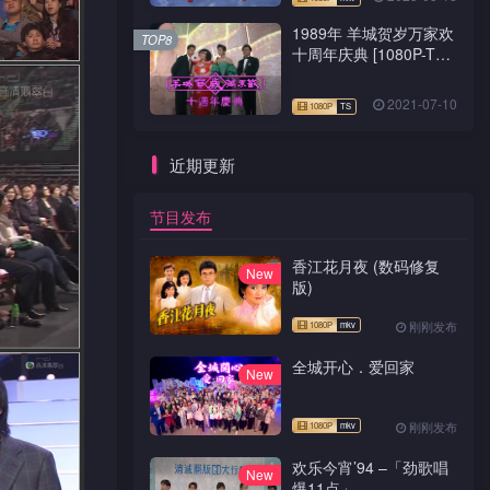
1989年 羊城贺岁万家欢
TOP8
十周年庆典 [1080P-TS
源码]
2021-07-10
近期更新
节目发布
香江花月夜 (数码修复
New
版)
刚刚发布
全城开心．爱回家
New
刚刚发布
欢乐今宵’94 –「劲歌唱
New
爆11点」