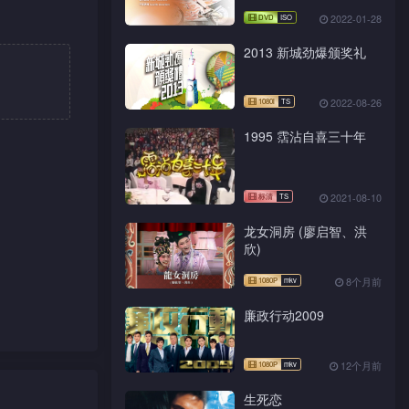
演唱会 Live+Karaoke版
2022-01-28
2013 新城劲爆颁奖礼
2022-08-26
1995 霑沾自喜三十年
2021-08-10
龙女洞房 (廖启智、洪
欣)
8个月前
廉政行动2009
12个月前
生死恋