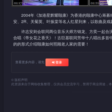
2004年《加港星辉耀颐康》为香港的颐康中心筹
安、2R、关菊英、叶振棠等名人红星到来，以歌曲及戏
许志安则会联同两位音乐大师方锦龙、方奕一起合演
合唱《帝女花之香夭》！古巨基联同芳华十八唱出多首
的的形式介绍颐康如何照顾老人家的需要！
查看更多内容，请先
登录
©
版权声明
此资源来自于网络收集整理，仅供会员交流学习，禁用于商业用途，本