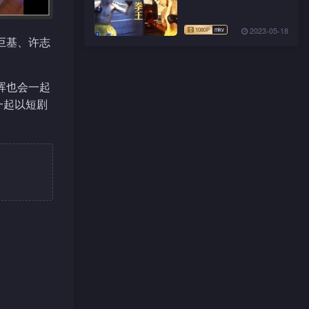
2023-05-18
巨基、许志
晖也会一起
一起以短剧