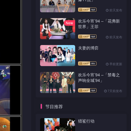
前天发布
欢乐今宵’94 –「花弗新
New
世界」王菲
前天发布
夫妻的博弈
早前更新
欢乐今宵’94 –「禁毒之
声响全城’94」
7天前发布
节目推荐
猎鲨行动