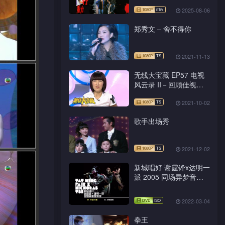
2025-08-06
郑秀文 – 舍不得你
2021-11-13
无线大宝藏 EP57 电视
风云录 II－回顾佳视剧
集《神雕侠侣》《红楼
梦》的光辉历程
2021-10-02
歌手出场秀
2021-12-02
新城唱好 谢霆锋x达明一
派 2005 同场异梦音乐
会 Live+Karaoke版
2022-03-04
拳王