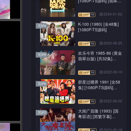
[1080P-TS源码] [翡翠
台/J2台]
2024-01-02
K-100 (1980) [全48集]
TOP4
[1080P-TS源码]
2023-08-25
欢乐今宵 1985-86 (黄金
TOP5
翡翠台版) [共32集]
[1080P-TS源码]
2022-09-10
群星过晒界 1991 [全58
TOP6
集] [1080P-TS源码]
[ATV新亚视]
2022-06-02
大闹广昌隆 (1993) [国
TOP7
粤双语] [简繁字幕]
[1080P-mkv]
2023-05-18