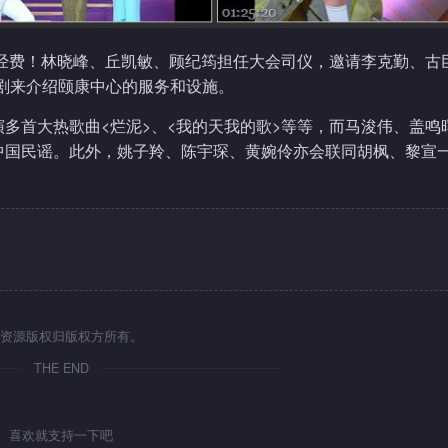
募经费！林晓峰、丘凯敏、顾纪筠担任大会司仪，邀请李克勤、古
剧来介绍颐康中心的服务和设施。
多首大热歌曲<烂泥>、<我的天我的歌>等等，而马浚伟、盖鸣
中国民谣。此外，姚子羚、陈宇琛、黄婉伶亦会联同胡枫、黎宣
资源版权归版权方所有。
THE END
喜欢就支持一下吧