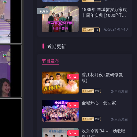
1989年 羊城贺岁万家欢
TOP8
十周年庆典 [1080P-TS
源码]
2021-07-10
近期更新
节目发布
香江花月夜 (数码修复
New
版)
早前发布
全城开心．爱回家
New
早前发布
欢乐今宵’94 –「劲歌唱
New
爆11点」