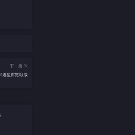
下一篇
3 加港星辉耀颐康
)