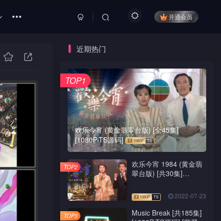
开通会员
近期热门
TOP1
欢乐今宵 (黄金翡翠台版) [全45集]
[1080P-TS源码]
欢乐今宵 1984 (黄金翡
TOP2
翠台版) [共30集]
[1080P-TS源码]
2022-07-23
Music Break [共185集]
TOP3