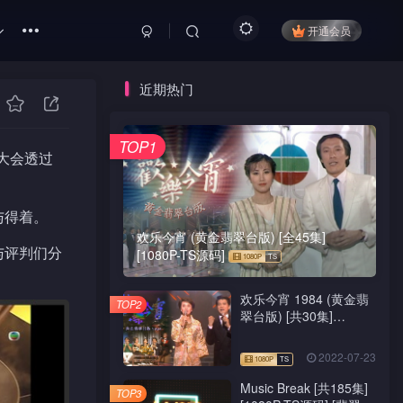
开通会员
近期热门
TOP1
大会透过
与得着。
欢乐今宵 (黄金翡翠台版) [全45集]
与评判们分
[1080P-TS源码]
欢乐今宵 1984 (黄金翡
TOP2
翠台版) [共30集]
[1080P-TS源码]
2022-07-23
Music Break [共185集]
TOP3