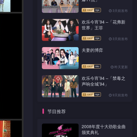
3天前发布
欢乐今宵’94 –「花弗新
世界」王菲
3天前发布
夫妻的博弈
昨天更新
欢乐今宵’94 –「禁毒之
声响全城’94」
9天前发布
节目推荐
2008年度十大劲歌金曲
颁奖典礼