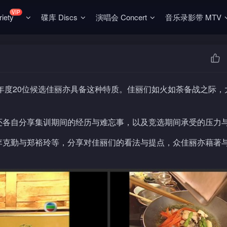
VIP
ety
碟库 Discs
演唱会 Concert
音乐录影带 MTV
5年度20位候选佳丽亦具备这种特质。佳丽们如火如荼备战之际，
还各自分享集训期间的经历与难忘事，以及竞选期间承受的压力
李克勤与郑裕玲等，分享对佳丽们的看法与提点，众佳丽亦藉著