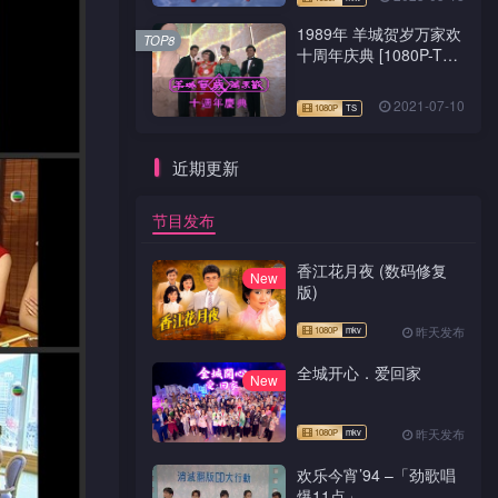
1989年 羊城贺岁万家欢
TOP8
十周年庆典 [1080P-TS
源码]
2021-07-10
近期更新
节目发布
香江花月夜 (数码修复
New
版)
昨天发布
全城开心．爱回家
New
昨天发布
欢乐今宵’94 –「劲歌唱
爆11点」