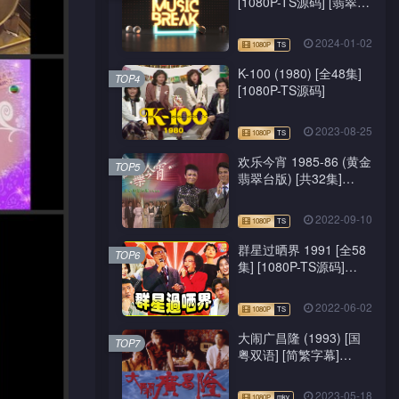
[1080P-TS源码] [翡翠
台/J2台]
2024-01-02
K-100 (1980) [全48集]
TOP4
[1080P-TS源码]
2023-08-25
欢乐今宵 1985-86 (黄金
TOP5
翡翠台版) [共32集]
[1080P-TS源码]
2022-09-10
群星过晒界 1991 [全58
TOP6
集] [1080P-TS源码]
[ATV新亚视]
2022-06-02
大闹广昌隆 (1993) [国
TOP7
粤双语] [简繁字幕]
[1080P-mkv]
2023-05-18