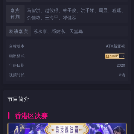
嘉宾
马智洪、赵彼得、林子俊、洪千媃、周显、程瑶、
评判
余佳哝、王海平、邓健泓
表演嘉宾
苏永康、邓健泓、天堂鸟
台标版本
ATV新亚视
画质格式
年份日期
2020
视频时长
3场
节目简介
香港区决赛