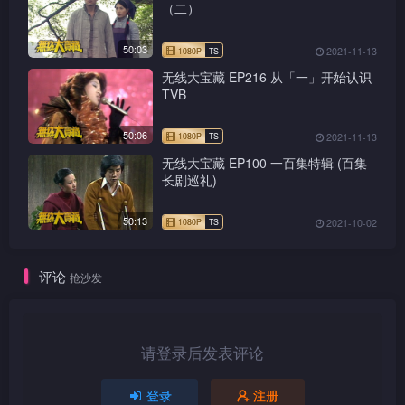
（二）
50:03
2021-11-13
无线大宝藏 EP216 从「一」开始认识
TVB
50:06
2021-11-13
1080P
TS
无线大宝藏 EP100 一百集特辑 (百集
长剧巡礼)
50:13
2021-10-02
1080P
TS
评论
抢沙发
请登录后发表评论
1080P
TS
登录
注册