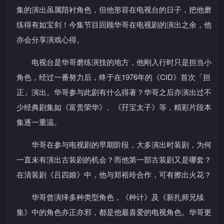
集的演出虽属陪衬角色，但他形容在电视台的日子，把他磨
练得有如宝剑！今集节目回顾华哥在电视剧的演出之余，他
亦会分享演戏心得。
电视台是华哥磨练演技的地方，他刚入行时只是担当小
角色，经过一番努力后，终于在1976年的《CID》首次「担
正」演出。华哥参与此剧有什么得著？华哥之后亦演出过不
少经典剧集如《富贵荣华》、《孖宝太子》等，精彩片段本
集逐一重温。
华哥在参与电视剧的早期阶段，大多演出时装剧，为何
一直未有演出古装剧的机会？而他第一部古装剧又是哪套？
在清装剧《吕四娘》中，他与郑裕玲合作，可有擦出火花？
华哥曾演绎多种类型角色，《种计》及《新扎师兄续
集》中的角色亦正亦邪，都是他最喜爱的电视角色。华哥更