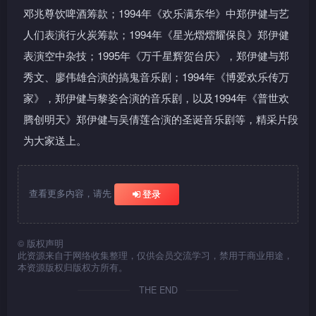
邓兆尊饮啤酒筹款；1994年《欢乐满东华》中郑伊健与艺
人们表演行火炭筹款；1994年《星光熠熠耀保良》郑伊健
表演空中杂技；1995年《万千星辉贺台庆》，郑伊健与郑
秀文、廖伟雄合演的搞鬼音乐剧；1994年《博爱欢乐传万
家》，郑伊健与黎姿合演的音乐剧，以及1994年《普世欢
腾创明天》郑伊健与吴倩莲合演的圣诞音乐剧等，精采片段
为大家送上。
查看更多内容，请先
登录
©
版权声明
此资源来自于网络收集整理，仅供会员交流学习，禁用于商业用途，
本资源版权归版权方所有。
THE END