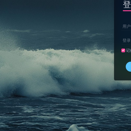
登
用户
登录
记