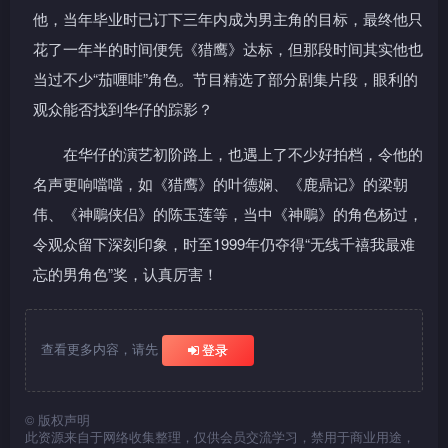
他，当年毕业时已订下三年内成为男主角的目标，最终他只
花了一年半的时间便凭《猎鹰》达标，但那段时间其实他也
当过不少“茄喱啡”角色。节目精选了部分剧集片段，眼利的
观众能否找到华仔的踪影？
在华仔的演艺初阶路上，也遇上了不少好拍档，令他的
名声更响噹噹，如《猎鹰》的叶德娴、《鹿鼎记》的梁朝
伟、《神鵰侠侣》的陈玉莲等，当中《神鵰》的角色杨过，
令观众留下深刻印象，时至1999年仍夺得“无线千禧我最难
忘的男角色”奖，认真厉害！
查看更多内容，请先
登录
©
版权声明
此资源来自于网络收集整理，仅供会员交流学习，禁用于商业用途，