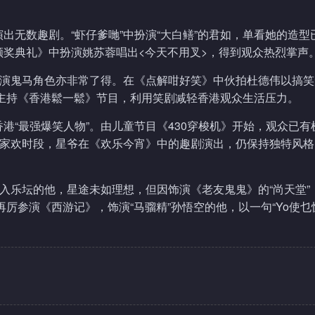
出无数趣剧。“虾仔爹哋”中扮演“大白鳝”的君如，单看她的造型
奖典礼》中扮演姚苏蓉唱出<今天不用叉>，得到观众热烈掌声
扮演鬼马角色亦非常了得。在《点解咁好笑》中伙拍杜德伟以搞
雄主持《香港鬆一鬆》节目，利用笑剧减轻香港观众生活压力。
港“最强爆笑人物”。由儿童节目《430穿梭机》开始，观众已有
合家欢时段，星爷在《欢乐今宵》中的趣剧演出，仍保持独特风
初入乐坛的他，星途未如理想，但因饰演《老友鬼鬼》的“尚天堂”
厉参演《西游记》，饰演“马骝精”孙悟空的他，以一句“Yo使乜