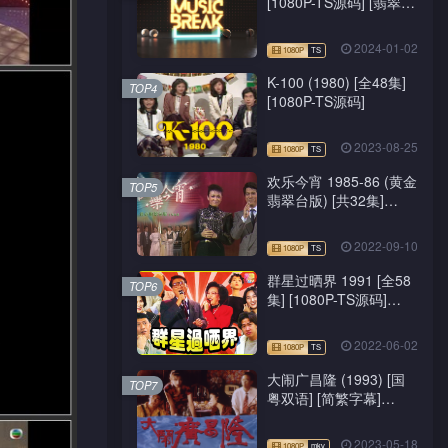
[1080P-TS源码] [翡翠
台/J2台]
2024-01-02
K-100 (1980) [全48集]
TOP4
[1080P-TS源码]
2023-08-25
欢乐今宵 1985-86 (黄金
TOP5
翡翠台版) [共32集]
[1080P-TS源码]
2022-09-10
群星过晒界 1991 [全58
TOP6
集] [1080P-TS源码]
[ATV新亚视]
2022-06-02
大闹广昌隆 (1993) [国
TOP7
粤双语] [简繁字幕]
[1080P-mkv]
2023-05-18