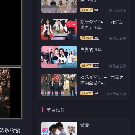
前天发布
欢乐今宵’94 –「花弗新
New
世界」王菲
前天发布
夫妻的博弈
早前更新
欢乐今宵’94 –「禁毒之
声响全城’94」
8天前发布
节目推荐
错爱
派系的“搞