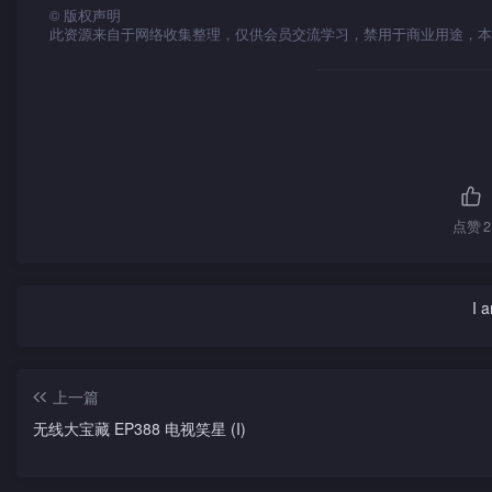
©
版权声明
此资源来自于网络收集整理，仅供会员交流学习，禁用于商业用途，本
点赞
2
I 
上一篇
无线大宝藏 EP388 电视笑星 (I)