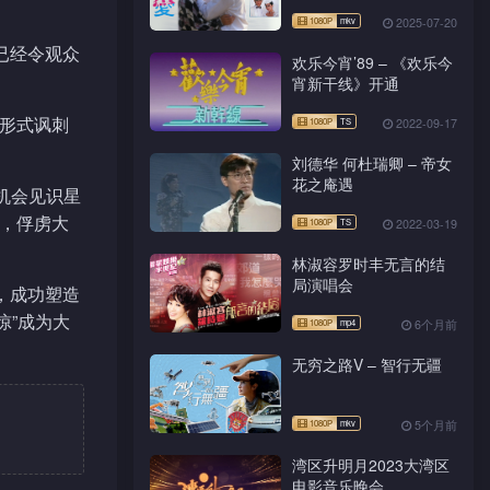
2025-07-20
已经令观众
欢乐今宵’89 – 《欢乐今
。
宵新干线》开通
笑形式讽刺
2022-09-17
刘德华 何杜瑞卿 – 帝女
花之庵遇
机会见识星
格，俘虏大
2022-03-19
林淑容罗时丰无言的结
局演唱会
，成功塑造
惊”成为大
6个月前
无穷之路V – 智行无疆
5个月前
湾区升明月2023大湾区
电影音乐晚会