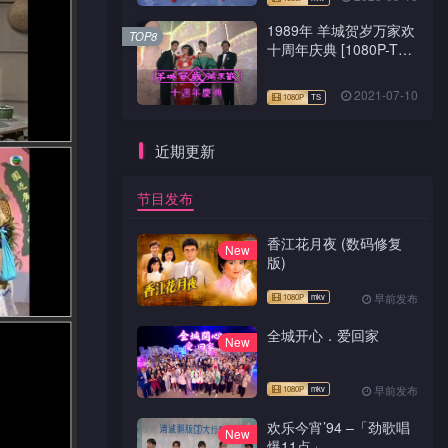
1989年 羊城贺岁万家欢
TOP8
十周年庆典 [1080P-TS
源码]
2021-07-10
近期更新
节目发布
香江花月夜 (数码修复
New
版)
早前发布
全城开心．爱回家
New
早前发布
欢乐今宵’94 –「劲歌唱
New
爆11点」