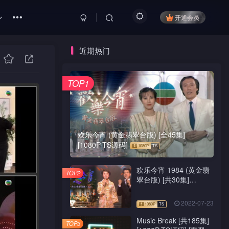
开通会员
近期热门
TOP1
欢乐今宵 (黄金翡翠台版) [全45集]
[1080P-TS源码]
欢乐今宵 1984 (黄金翡
TOP2
翠台版) [共30集]
[1080P-TS源码]
2022-07-23
Music Break [共185集]
TOP3