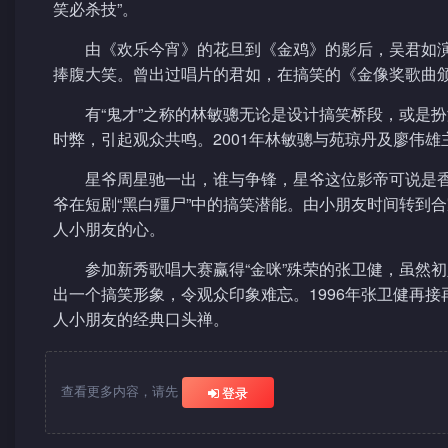
笑必杀技”。
由《欢乐今宵》的花旦到《金鸡》的影后，吴君如演
捧腹大笑。曾出过唱片的君如，在搞笑的《金像奖歌曲颁
有“鬼才”之称的林敏骢无论是设计搞笑桥段，或是
时弊，引起观众共鸣。2001年林敏骢与苑琼丹及廖伟
星爷周星驰一出，谁与争锋，星爷这位影帝可说是香
爷在短剧“黑白殭尸”中的搞笑潜能。由小朋友时间转到
人小朋友的心。
参加新秀歌唱大赛赢得“金咪”殊荣的张卫健，虽然
出一个搞笑形象，令观众印象难忘。1996年张卫健再接再
人小朋友的经典口头禅。
查看更多内容，请先
登录