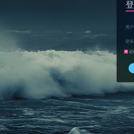
登
用户
登录
记