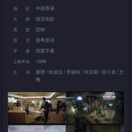
中国香港
地区
德宝电影
片 商
恐怖
类型
国粤双语
语言
简繁字幕
字幕
1988
上映年份
董骠 / 狄波拉 / 李丽珍 / 何启南 / 梁小龙 / 文
主演
隽