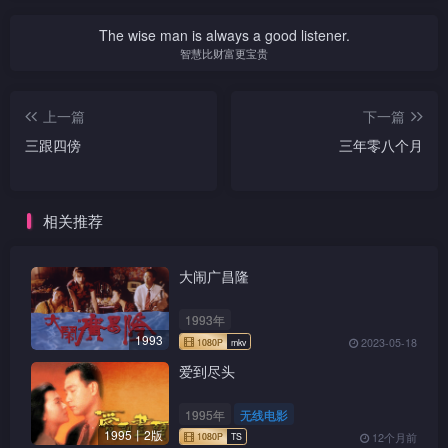
在本集中，董安试过几番
感没趣，通知子祥将酒席取
唯有负上责任，幸好后来得阿
茶楼打工，是为了拉客上她的
等相继至，与Jenny谈笑风
暗示、明示对梦娜的爱意，但
消，旺哥以少做功夫，反觉欣
邓帮手，顺利伸请到牌照。
场所「研究」，其中十叔更摸
The wise man is always a good listener.
生，更订下晚间之约，一起做
梦娜一向不喜欢安为人浮夸，
然。董安回到电台，被主持人
错上子祥家，原来他家楼上的
智慧比财富更宝贵
「研究」。
更兼追好朋友子祥的女人，于
怨之提供山埃贴士，六百多个
色情场所中，妓女便是
是断言拒绝。
马迷听众投诉，指他介绍马匹
Jenny。
并不准确，董连声称喉咙痛先
上一篇
下一篇
走，由阿生临时顶替。怎料阿
三跟四傍
三年零八个月
生却乘机以批评董安上位，并
因此走红，董安大叹「教识徒
弟无师父」。
相关推荐
大闹广昌隆
1993年
1993
2023-05-18
爱到尽头
1995年
无线电影
1995丨2版
12个月前