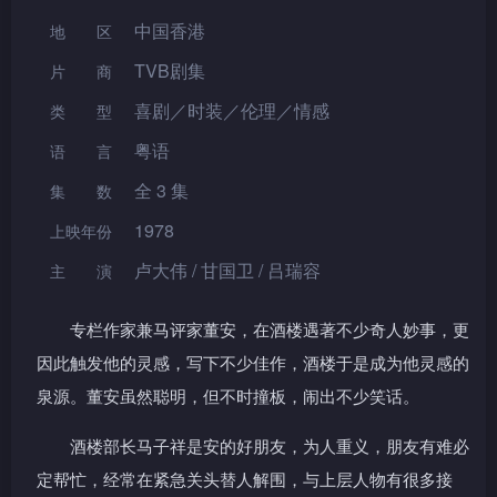
中国香港
地区
TVB剧集
片 商
喜剧／时装／伦理／情感
类型
粤语
语言
全 3 集
集数
1978
上映年份
卢大伟 / 甘国卫 / 吕瑞容
主演
专栏作家兼马评家董安，在酒楼遇著不少奇人妙事，更
因此触发他的灵感，写下不少佳作，酒楼于是成为他灵感的
泉源。董安虽然聪明，但不时撞板，闹出不少笑话。
酒楼部长马子祥是安的好朋友，为人重义，朋友有难必
定帮忙，经常在紧急关头替人解围，与上层人物有很多接