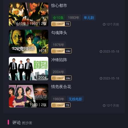
惊心都市
全10集
1993年
单元剧
全10集丨1993丨2版
12个月前
勾魂降头
1976年
1976
2023-05-18
冲锋陷阵
2004年
2004
2023-05-18
情危夜合花
1993年
无线电影
1993丨2版
12个月前
评论
1080P
mkv
抢沙发