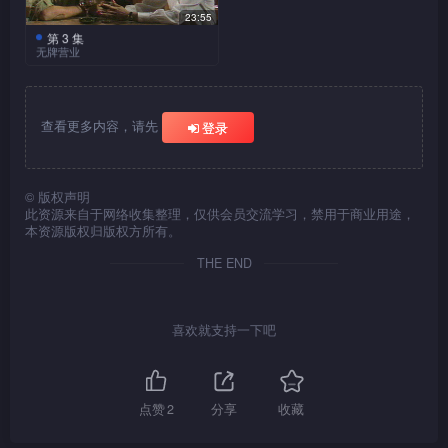
栏，又拟找梦娜代为顶替。马
刷方法，与色情无关。不久，
23:55
主老何到酒楼耀武扬威，指自
点心婆推点心过，耳聋手慢，
第 3 集
子祥的四姑姐希望子祥帮
子祥家楼上由于开了色情
无牌营业
己的马匹如何高明，骑师答应
旺叔不满，与部长子祥商量，
其子阿生找工作，四姑姐热衷
场所，经常有嫖客找错地址，
过他下次一定赢马。
董安表叔福伯到港，董安
欲有所改善。
赌马，希望子祥介绍生成为安
令子祥苦不堪言，以致每次有
带福伯往茶楼，介绍子祥与见
徒弟，同时更想子祥让生住在
人找上门他都立刻关门推却，
面，福伯与安、子祥谈及开酒
查看更多内容，请先
子祥家，子祥无奈答应。在俱
董安上来找他，子祥误将董安
登录
楼，大家觉大有可为，打算合
乐部中，子祥带阿生会见董
鼻子撞伤。子祥托董安为他找
作。安称香港貌已变，已非当
安，安请阿生为徒弟。马主老
点心妹。
年面貌，福伯则指香港变化不
董安加盟电台主持节目
陌生少女Jenny来找马评
何突至，对他名下马匹多时未
「帮你发达」提供听众赛马贴
大，安及子祥愕然，福伯指他
家董安，董安并不认识她，却
©
版权声明
能得胜，灰心失望，董安表示
酒楼装修将竣，陈大帮前
此资源来自于网络收集整理，仅供会员交流学习，禁用于商业用途，
士，听众可直接以电话相询。
未离开到美国之前，香港是四
认识她的姐姐与妹妹，她找董
要找心腹骑师神童辉，并谓届
来查验，谓「出路」牌装置不
本资源版权归版权方所有。
安约梦娜、丁太等在俱乐部会
处修路，今次回来情形一样，
安是为了叫他介绍工作，
时将有把握获胜。梦娜至，董
当，要加修改，钟大帮又说抽
面，丁太与神童辉相熟，欲通
所以觉香港未变。
Jenny说想做酒楼做点心妹，
THE END
安顺得讯息告知娜。
气机不够力，安与祥知开张无
过他策骑，为老何赢马，丁太
董安对她感满意，找子祥与
期，唯有苦笑。部长阿邓表示
满口答应，并先行告辞。董安
见，子祥见她说话轻佻，不类
如果想开张，唯有先开张后拎
董安带阿生到夜总会结识
Jenny获聘为女招待，因
以为胜券在握，满心欣喜，并
能刻苦之人，本想拒绝，又表
马主，子祥怪董安教生学识声
牌照，否则开张遥遥无期。酒
为她的美貌，令茶楼午市即时
喜欢就支持一下吧
劝电台节目主持人及听众下注
之后福伯暴毙，更令酒楼
示人工低微，望她知难而退，
色犬马，怕将阿生教坏，两个
楼执好了两位帮办的提议，钟
复苏，客人增加不少。Jenny
捧场老何的「发发发」。怎料
迟迟不能开业，安大感担心。
但Jenny自言自语谓另有收
好朋友因而口角。
大帮又谓厨房渠口不合格，陈
风骚满面，周旋与众茶客之
罗议员出现在电台，表示他也
不久债主临门，说有很多货物
入，并不介意人工低。
大帮亦谓后门出路不合格，更
间，邓公与她份外亲热，
想自己的马赢。
未找数，如不找数，要把各货
说此酒楼无牌营业，将会被人
Jenny亦加意招待。一些平常
点赞
2
分享
收藏
物擡走，政府又派人来指酒楼
赛马结果，罗议员之马胜
控告。
少光顾茶楼的人也因为她而到
出了，何生的马最后输了，大
无牌营业，安因为有份投资，
Jenny原来是妓女，她到
来，如董安的老板十叔与沙翁