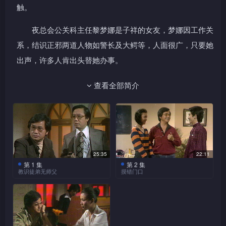
触。
夜总会公关科主任黎梦娜是子祥的女友，梦娜因工作关
系，结识正邪两道人物如警长及大鳄等，人面很广，只要她
出声，许多人肯出头替她办事。
董安亦受上梦娜，试过几番对她暗示、明示爱意，但梦
查看全部简介
娜一向不喜欢董安为人浮夸，屡屡加以拒绝。结果两男一女
便成为「嬲」字，闹出一段若有若无的三角恋。
25:35
22:11
第 1 集
第 2 集
教识徒弟无师父
摸错门口
安带同新聘助手又往茶楼
午市时份，茶客疏落。邓
品茗，子祥忙加以招呼，安向
公道貌岸然地看黄报，茶楼企
子祥说自己很抢手，二十多间
堂阿旺以为他在看色情场所广
报纸要他帮写马经，他又叫子
告，邓公并不承认，却表示他
祥帮忙写食经，而其中一项专
是在研究报纸上的广告字体印