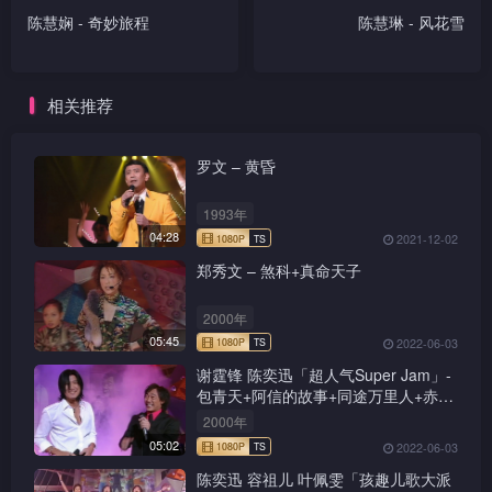
陈慧娴 - 奇妙旅程
陈慧琳 - 风花雪
相关推荐
罗文 – 黄昏
1993年
04:28
2021-12-02
郑秀文 – 煞科+真命天子
2000年
05:45
2022-06-03
谢霆锋 陈奕迅「超人气Super Jam」-
包青天+阿信的故事+同途万里人+赤的
疑惑+新鸳鸯蝴蝶梦+前程锦绣
2000年
05:02
2022-06-03
陈奕迅 容祖儿 叶佩雯「孩趣儿歌大派