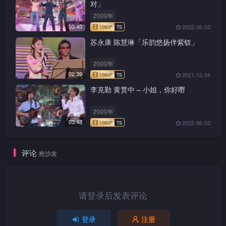
对」
2000年
03:40
2022-06-03
苏永康 陈慧琳「乐韵悠扬伴紫钗」
2000年
02:39
2021-12-04
1080P
TS
李克勤 黄贯中 – 小姐，你好嘢
2000年
03:48
2022-06-03
1080P
TS
评论
抢沙发
请登录后发表评论
1080P
TS
登录
注册