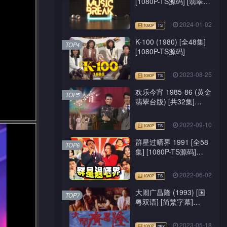
[1080P-TS源码] [翡翠
台/J2台]
2024-01-02
K-100 (1980) [全48集]
TOP4
[1080P-TS源码]
2023-08-25
欢乐今宵 1985-86 (黄金
TOP5
翡翠台版) [共32集]
[1080P-TS源码]
2022-09-10
群星过晒界 1991 [全58
TOP6
集] [1080P-TS源码]
[ATV新亚视]
2022-06-02
大闹广昌隆 (1993) [国
TOP7
粤双语] [简繁字幕]
[1080P-mkv]
2023-05-18