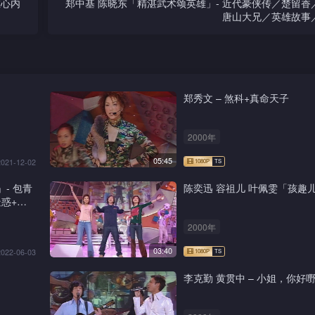
在心内
郑中基 陈晓东「精湛武术颂英雄」- 近代豪侠传／楚留香
唐山大兄／英雄故事
郑秀文 – 煞科+真命天子
2000年
05:45
2021-12-02
」- 包青
陈奕迅 容祖儿 叶佩雯「孩趣
惑+新
2000年
03:40
2022-06-03
李克勤 黄贯中 – 小姐，你好