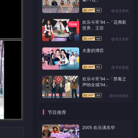
前天发布
欢乐今宵’94 –「花弗新
New
世界」王菲
前天发布
夫妻的博弈
早前更新
欢乐今宵’94 –「禁毒之
声响全城’94」
8天前发布
节目推荐
2005 欢乐满东华