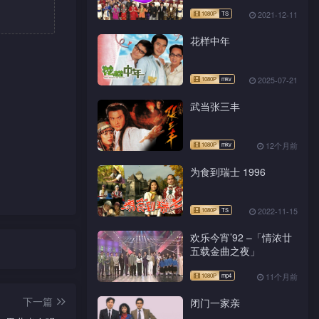
2021-12-11
花样中年
2025-07-21
武当张三丰
12个月前
为食到瑞士 1996
2022-11-15
欢乐今宵’92 –「情浓廿
五载金曲之夜」
11个月前
下一篇
闭门一家亲