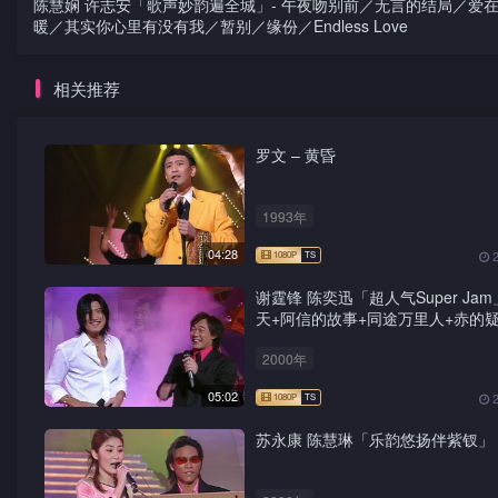
陈慧娴 许志安「歌声妙韵遍全城」- 午夜吻别前／无言的结局／爱
暖／其实你心里有没有我／暂别／缘份／Endless Love
相关推荐
罗文 – 黄昏
1993年
04:28
谢霆锋 陈奕迅「超人气Super Jam
天+阿信的故事+同途万里人+赤的疑
鸳鸯蝴蝶梦+前程锦绣
2000年
05:02
苏永康 陈慧琳「乐韵悠扬伴紫钗」