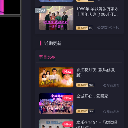
1989年 羊城贺岁万家欢
TOP8
十周年庆典 [1080P-TS
源码]
2021-07-10
近期更新
节目发布
香江花月夜 (数码修复
New
版)
早前发布
全城开心．爱回家
New
早前发布
欢乐今宵’94 –「劲歌唱
New
爆11点」